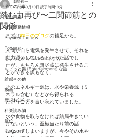
朝野裕一
全ての記事
2018年9月10日
読了時間: 3分
踏む力再び〜二関節筋との
運動科楽
関係
健康運動情報
まずは
昨日のブログ
の補足から。
Physical Therapy
Podcast
人間が自ら電気を発生させて、それを
動力源としているといった話でし
ちょっと科 (Academic) な話
たが、もちろん無尽蔵に発生させるこ
ちょっと楽 (Entertainment) な話
とができる訳もなく、
雑感その他
そのエネルギー源は、水や栄養源（ミ
動画
ネラル含む）などから得られる
新規お知らせ
ということを言い忘れていました。
科楽読み物
水や食物を取らなければ結局生きてい
座位
けないという、至極当たり前の話
になってしまいますが、今やその水や
RWC2019