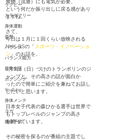
食物（流通）にも電気が必要、
ラグビー
という何だか振り出しに戻る感があり
カラダフリー
ますね。
身体運動
さて、
姿勢
今日は１月に１回くらい放映される
NHK-BSの「
スポーツ・イノベーショ
バランス
ン
」のお話を。
バランス能力
日常生活
9月9日（日）づけのトランポリンのジ
ャンプと、その高さの話が面白か
ボクシング
ったので簡単にご紹介を兼ねてお話し
YouTube
したいと思います。
身体メンテ
日本女子代表の森ひかる選手は世界で
ヨガ
もトップレベルのジャンプの高さ
を誇っています。
腰痛予防
その秘密を探るのが番組の主題でし