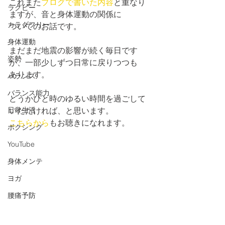
これまた
ブログで書いた内容
と重なり
ラグビー
ますが、音と身体運動の関係に
カラダフリー
ついてのお話です。
身体運動
まだまだ地震の影響が続く毎日です
姿勢
が、一部少しずつ日常に戻りつつも
あります。
バランス
バランス能力
どうかひと時のゆるい時間を過ごして
日常生活
いただければ、と思います。
こちらから
もお聴きになれます。
ボクシング
YouTube
身体メンテ
ヨガ
腰痛予防