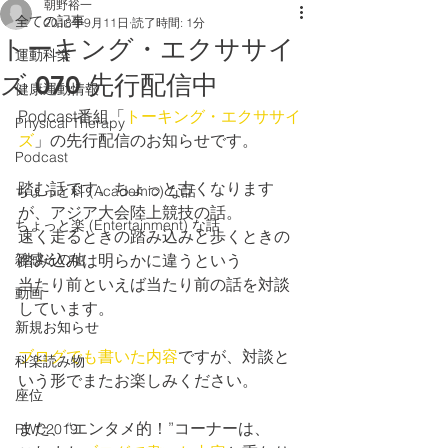
朝野裕一
全ての記事
2018年9月11日
読了時間: 1分
トーキング・エクササイ
運動科楽
ズ 070 先行配信中
健康運動情報
Podcast番組「
トーキング・エクササイ
Physical Therapy
ズ
」の先行配信のお知らせです。
Podcast
踏む話です。ちょっと古くなります
ちょっと科 (Academic) な話
が、アジア大会陸上競技の話。
ちょっと楽 (Entertainment) な話
速く走るときの踏み込みと歩くときの
雑感その他
踏み込みは明らかに違うという
当たり前といえば当たり前の話を対談
動画
しています。
新規お知らせ
ブログでも書いた内容
ですが、対談と
科楽読み物
いう形でまたお楽しみください。
座位
また、“エンタメ的！”コーナーは、
RWC2019