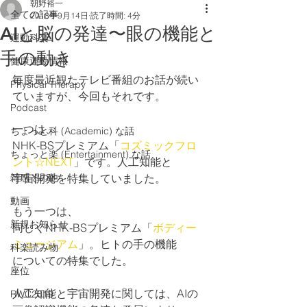
朝野裕一
全ての記事
2018年9月14日
読了時間: 4分
AIと脳の発達〜眼の機能と
運動科楽
手の動き
健康運動情報
毎度最近観たテレビ番組のお話が続い
Physical Therapy
ていますが、今回もそれです。
Podcast
一つは、
ちょっと科 (Academic) な話
NHK-BSプレミアム「
コズミックフロ
ちょっと楽 (Entertainment) な話
ント☆NEXT
」です。人工知能と
雑感その他
宇宙開発を特集していました。
動画
もう一つは、
新規お知らせ
同じくNHK-BSプレミアム「
ボディー
ミュージアム
」。ヒトの手の機能
科楽読み物
についての特集でした。
座位
人工知能と宇宙開発に関しては、AIの
RWC2019