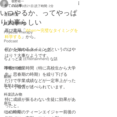
朝野裕一
全ての記事
2018年9月21日
読了時間: 2分
いつやるか、ってやっぱ
運動科楽
り大事らしい
健康運動情報
再び書籍「
When〜完璧なタイミングを
Physical Therapy
科学する
」から。
Podcast
何かを始めるタイミングというのはや
ちょっと科 (Academic) な話
はり？大事なようです。
ちょっと楽 (Entertainment) な話
雑感その他
学校の始業時間（特に高校生から大学
生；思春期の時期）を繰り下げる
動画
だけで学業成績などが一定率上がった
新規お知らせ
という報告が述べられています。
科楽読み物
特に成績が振るわない生徒に効果があ
座位
ったと。
この時期のティーンエイジャー前後の
RWC2019