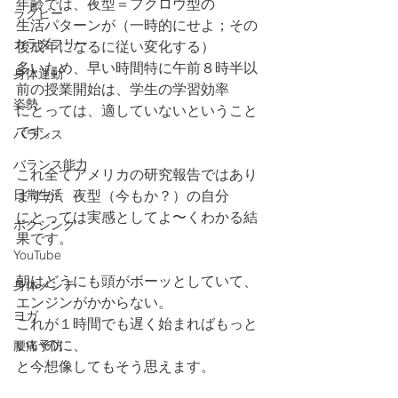
年齢では、夜型＝フクロウ型の
ラグビー
生活パターンが（一時的にせよ；その
カラダフリー
後成年になるに従い変化する）
多いため、早い時間特に午前８時半以
身体運動
前の授業開始は、学生の学習効率
姿勢
にとっては、適していないということ
です。
バランス
バランス能力
これ全てアメリカの研究報告ではあり
日常生活
ますが、夜型（今もか？）の自分
にとっては実感としてよ〜くわかる結
ボクシング
果です。
YouTube
朝はどうにも頭がボーッとしていて、
身体メンテ
エンジンがかからない。
ヨガ
これが１時間でも遅く始まればもっと
いいのに、
腰痛予防
と今想像してもそう思えます。