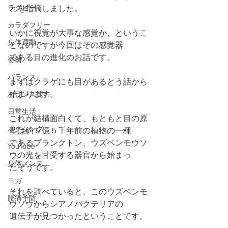
ラグビー
とを指摘しました。
カラダフリー
いかに視覚が大事な感覚か、というこ
身体運動
となのですが今回はその感覚器
である目の進化のお話です。
姿勢
バランス
まずはクラゲにも目があるとう話から
始まります。
バランス能力
日常生活
これが結構面白くて、もともと目の原
ボクシング
型は約５億５千年前の植物の一種
であるプランクトン、ウズベンモウソ
YouTube
ウの光を甘受する器官から始まっ
身体メンテ
たそうです。
ヨガ
それを調べていると、このウズベンモ
腰痛予防
ウソウからシアノバクテリアの
遺伝子が見つかったということです。