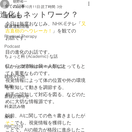
朝野裕一
全ての記事
2018年10月11日
読了時間: 3分
進化もネットワーク？
運動科楽
今日は毎度おなじみ、NHK-Eテレ「
又
健康運動情報
吉直樹のヘウレーカ！
」を観ての
Physical Therapy
お話です。
Podcast
目の進化のお話です。
ちょっと科 (Academic) な話
目からの情報は我々人類にとってもと
ちょっと楽 (Entertainment) な話
ても重要なものです。
雑感その他
視覚情報によって体の位置や外の環境
動画
を察知して動きを調節する、
相手の認知して対応を図る、などのた
新規お知らせ
めに大切な情報源です。
科楽読み物
以前、AIに関しての色々書きましたが
座位
そこ
でも、視覚情報を獲得した
RWC2019
ことで、AIの能力が格段に進歩したこ