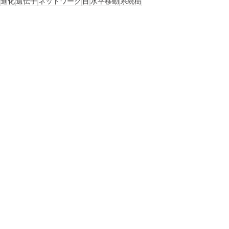
進化
遺伝子
ネットワーク
目
水平移動
系統樹
運動科楽
ちょっと科 (Academic) な話
すべて表示
最新記事