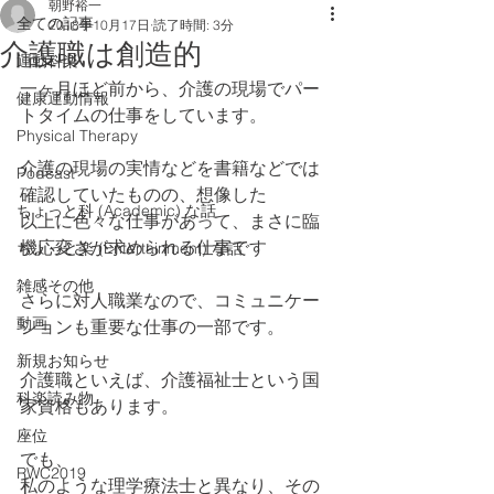
朝野裕一
全ての記事
2018年10月17日
読了時間: 3分
介護職は創造的
運動科楽
一ヶ月ほど前から、介護の現場でパー
健康運動情報
トタイムの仕事をしています。
Physical Therapy
介護の現場の実情などを書籍などでは
Podcast
確認していたものの、想像した
ちょっと科 (Academic) な話
以上に色々な仕事があって、まさに臨
機応変さが求められる仕事です
ちょっと楽 (Entertainment) な話
雑感その他
さらに対人職業なので、コミュニケー
動画
ションも重要な仕事の一部です。
新規お知らせ
介護職といえば、介護福祉士という国
科楽読み物
家資格もあります。
座位
でも、
RWC2019
私のような理学療法士と異なり、その