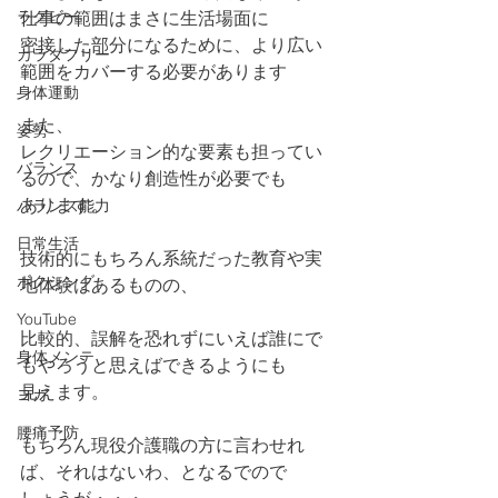
ラグビー
仕事の範囲はまさに生活場面に
密接した部分になるために、より広い
カラダフリー
範囲をカバーする必要があります
身体運動
また、
姿勢
レクリエーション的な要素も担ってい
バランス
るので、かなり創造性が必要でも
あります。
バランス能力
日常生活
技術的にもちろん系統だった教育や実
ボクシング
地体験はあるものの、
YouTube
比較的、誤解を恐れずにいえば誰にで
身体メンテ
もやろうと思えばできるようにも
見えます。
ヨガ
腰痛予防
もちろん現役介護職の方に言わせれ
ば、それはないわ、となるでので