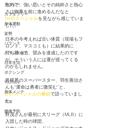
ラグビー
改めて、強い思いとその純粋さと熱心
さは物事を前に進めるんだなと
カラダフリー
NHKスペシャル
を見ながら感じていま
身体運動
した。
姿勢
日本の今考えれば古い体質（現場もフ
バランス
ロント、マスコミも）に結果的に
打ち勝って、望みを達成したのです
バランス能力
が、そういう人には運が巡ってくる
日常生活
のかもしれません。
ボクシング
将棋界のスーパースター、羽生善治さ
YouTube
んも“運命は勇者に微笑む”と、
身体メンテ
BS1スペシャルの番組
で語っていまし
た。
ヨガ
腰痛予防
野茂さんが最初に大リーグ（MLB）に
入団した時の球団、