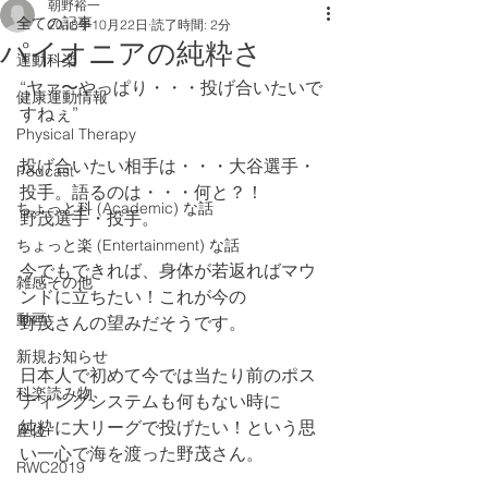
朝野裕一
全ての記事
2018年10月22日
読了時間: 2分
パイオニアの純粋さ
運動科楽
“ヤァ〜やっぱり・・・投げ合いたいで
健康運動情報
すねぇ”
Physical Therapy
投げ合いたい相手は・・・大谷選手・
Podcast
投手。語るのは・・・何と？！
ちょっと科 (Academic) な話
野茂選手・投手。
ちょっと楽 (Entertainment) な話
今でもできれば、身体が若返ればマウ
雑感その他
ンドに立ちたい！これが今の
動画
野茂さんの望みだそうです。
新規お知らせ
日本人で初めて今では当たり前のポス
科楽読み物
ティングシステムも何もない時に
純粋に大リーグで投げたい！という思
座位
い一心で海を渡った野茂さん。
RWC2019