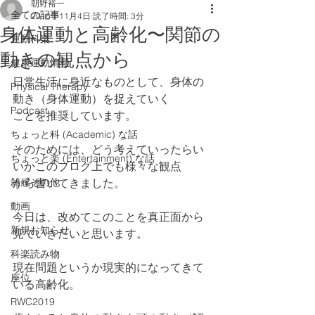
朝野裕一
全ての記事
2018年11月4日
読了時間: 3分
身体運動と高齢化〜関節の
運動科楽
動きの観点から
健康運動情報
日常生活に身近なものとして、身体の
Physical Therapy
動き（身体運動）を捉えていく
Podcast
ことを推奨しています。
ちょっと科 (Academic) な話
そのためには、どう考えていったらい
ちょっと楽 (Entertainment) な話
いかこのブログ上でも様々な観点
雑感その他
から書いてきました。
動画
今日は、改めてこのことを真正面から
新規お知らせ
見ていきたいと思います。
科楽読み物
現在問題というか現実的になってきて
座位
いる高齢化。
RWC2019