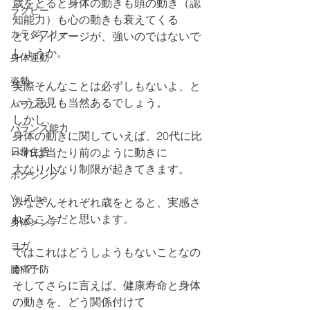
歳をとると身体の動きも頭の動き（認
ラグビー
知能力）も心の動きも衰えてくる
カラダフリー
というイメージが、強いのではないで
しょうか。
身体運動
姿勢
実際そんなことは必ずしもないよ、と
いう意見も当然あるでしょう。
バランス
しかし、
バランス能力
身体の動きに関していえば、20代に比
日常生活
べれば当たり前のように動きに
大なり小なり制限が起きてきます。
ボクシング
YouTube
みなさんそれぞれ歳をとると、実感さ
れることだと思います。
身体メンテ
ヨガ
ではこれはどうしようもないことなの
か？
腰痛予防
そしてさらに言えば、健康寿命と身体
の動きを、どう関係付けて