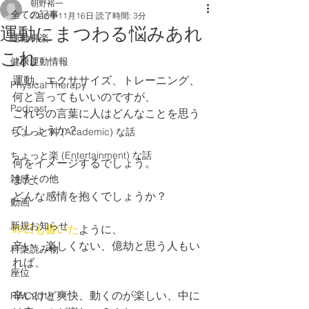
朝野裕一
全ての記事
2018年11月16日
読了時間: 3分
運動にまつわる悩みあれ
運動科楽
これ
健康運動情報
運動、エクササイズ、トレーニング、
Physical Therapy
何と言ってもいいのですが、
Podcast
これらの言葉に人はどんなことを思う
でしょうか？
ちょっと科 (Academic) な話
ちょっと楽 (Entertainment) な話
何をイメージするでしょう。
雑感その他
また、
どんな感情を抱くでしょうか？
動画
新規お知らせ
昨日も書いた
ように、
辛い、楽しくない、億劫と思う人もい
科楽読み物
れば、
座位
辛いけど爽快、動くのが楽しい、中に
RWC2019