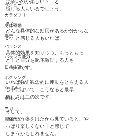
は辛いのが楽しい？！と
ラグビー
感じる人もいるでしょう。
カラダフリー
また、
身体運動
どんな具体的な効用があるか分からな
姿勢
い、と感じる人もいれば、
バランス
具体的効果を知りつつ、もっともっ
バランス能力
と！と自分を叱咤激励する人も
日常生活
いそうです。
ボクシング
いわば強迫観念的に運動をとらえる人
YouTube
も中にはいて、こうなると最早
楽しさは二の次です。
身体メンテ
ヨガ
そして、
そういう姿をはたから見ていると、や
腰痛予防
っぱり楽しくない！と感じて
しまうかもしれません。