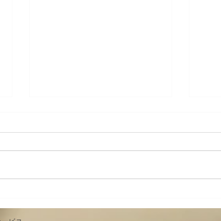
身体-カラダメンテ その十〜
身体
具体的な身体操作６ 簡単な腰
具体
の調整
椅子