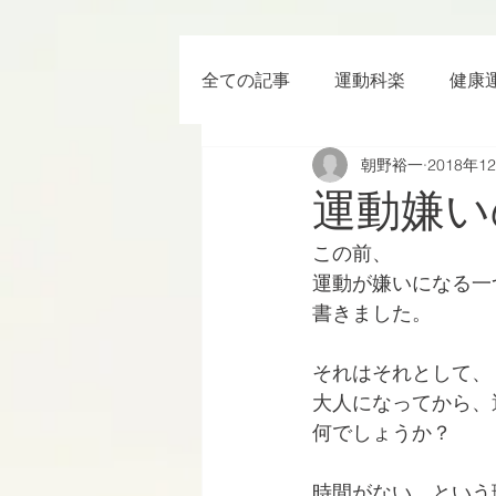
全ての記事
運動科楽
健康
朝野裕一
2018年1
ちょっと楽 (Entertainment) な
運動嫌い
この前、
RWC2019
ラグビー
運動が嫌いになる一
書きました。
ボクシング
YouTube
それはそれとして、
大人になってから、
何でしょうか？
時間がない、という