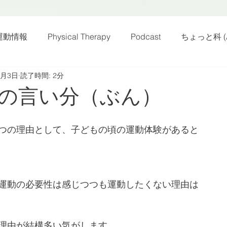
運動情報
Physical Therapy
Podcast
ちょっと科 (A
2月3日
読了時間: 2分
話
雑感その他
動画
新規お知らせ
科楽読み
の言い分（ぶん）
カラダフリー
身体運動
姿勢
バランス
バラ
つの理由として、子どもの頃の運動体験があると
身体メンテ
ヨガ
腰痛予防
運動の必要性は感じつつも運動したくない理由は
理由が結構多い気がします。