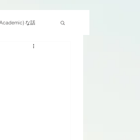
cademic) な話
物
座位
ンス能力
日常生活