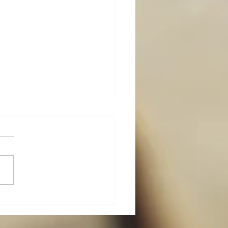
-カラダ-メンテ その九〜
的な身体操作５（続々・
に座って行う）