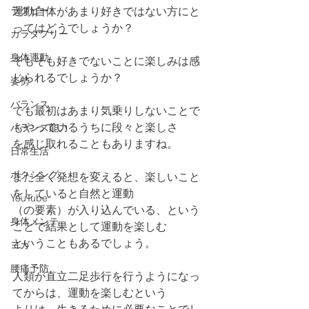
ラグビー
運動自体があまり好きではない方にと
ってはどうでしょうか？
カラダフリー
身体運動
そもそも好きでないことに楽しみは感
じられるでしょうか？
姿勢
バランス
でも最初はあまり気乗りしないことで
もやっているうちに段々と楽しさ
バランス能力
を感じ取れることもありますね。
日常生活
ボクシング
また全く発想を変えると、楽しいこと
をしていると自然と運動
YouTube
（の要素）が入り込んでいる、という
身体メンテ
ことで結果として運動を楽しむ
ということもあるでしょう。
ヨガ
腰痛予防
人類が直立二足歩行を行うようになっ
てからは、運動を楽しむという