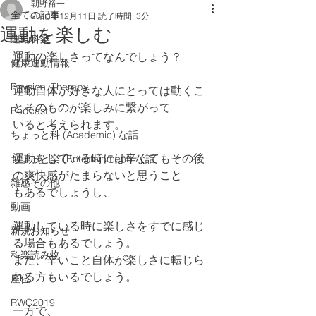
朝野裕一
全ての記事
2018年12月11日
読了時間: 3分
運動を楽しむ
運動科楽
運動の楽しさってなんでしょう？
健康運動情報
Physical Therapy
運動自体が好きな人にとっては動くこ
とそのものが楽しみに繋がって
Podcast
いると考えられます。
ちょっと科 (Academic) な話
運動をしている時には辛くてもその後
ちょっと楽 (Entertainment) な話
の爽快感がたまらないと思うこと
雑感その他
もあるでしょうし、
動画
運動している時に楽しさをすでに感じ
新規お知らせ
る場合もあるでしょう。
科楽読み物
また、辛いこと自体が楽しさに転じら
れる方もいるでしょう。
座位
RWC2019
一方で、