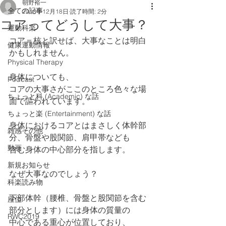
朝野裕一
全ての記事
2018年12月18日
読了時間: 2分
コアってどうして大事？
運動科楽
コア＝核と訳せば、大事なことは明白
健康運動情報
かもしれません。
Physical Therapy
身体についても、
Podcast
コアの大事さがここのところ色々な場
ちょっと科 (Academic) な話
面で謳われています。
ちょっと楽 (Entertainment) な話
身体におけるコアとはまさしく体幹部
雑感その他
分、骨盤や股関節、肩甲帯なども
動画
含む身体の中心部分を指します。
新規お知らせ
なぜ大事なのでしょう？
科楽読み物
下部体幹（腰椎、骨盤と股関節を含む
座位
部分とします）には身体の質量の
RWC2019
中心である重心が位置しており、