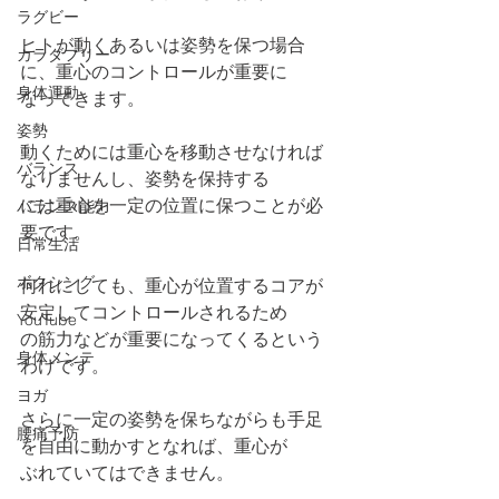
ラグビー
ヒトが動くあるいは姿勢を保つ場合
カラダフリー
に、重心のコントロールが重要に
身体運動
なってきます。
姿勢
動くためには重心を移動させなければ
バランス
なりませんし、姿勢を保持する
には重心を一定の位置に保つことが必
バランス能力
要です。
日常生活
ボクシング
何れにしても、重心が位置するコアが
安定してコントロールされるため
YouTube
の筋力などが重要になってくるという
身体メンテ
わけです。
ヨガ
さらに一定の姿勢を保ちながらも手足
腰痛予防
を自由に動かすとなれば、重心が
ぶれていてはできません。