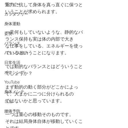
ラグビー
重力に抗して身体を真っ直ぐに保つと
いうことが求められます。
カラダフリー
身体運動
一見何もしていないような、静的なバ
姿勢
ランス保持も実は体の内部で大き
バランス
な仕事をしている、エネルギーを使っ
ているということになります。
バランス能力
日常生活
では動的なバランスとはどういうこと
ボクシング
でしょうか？
YouTube
まず動的の動く部分がどこかによっ
身体メンテ
て、大まかに二つに分けられるの
ではないかと思っています。
ヨガ
腰痛予防
一つは重心の移動そのものです。
それは結局身体自体が移動していくこ