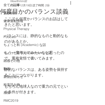
lifewithmind2
全ての記事
2018年12月19日
読了時間: 2分
何度目かのバランス談義
運動科楽
ここでも何度かバランスのお話はして
健康運動情報
きたと思います。
Physical Therapy
バランスには、静的なものと動的なも
Podcast
のがあるとか。
ちょっと科 (Academic) な話
もう一度考えてみたいなと思ったの
ちょっと楽 (Entertainment) な話
で、重複覚悟で書いてみます。
雑感その他
動画
静的なバランスは、ある姿勢を保持す
ることにつながります。
新規お知らせ
科楽読み物
もちろん地球人なので重力の元でとい
う条件が付きます。
座位
RWC2019