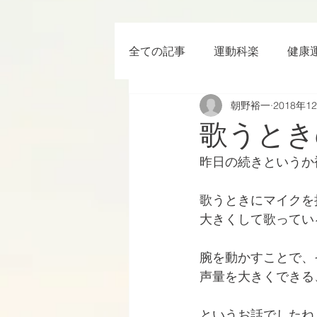
全ての記事
運動科楽
健康
朝野裕一
2018年1
ちょっと楽 (Entertainment) な
歌うとき
昨日の続きというか
RWC2019
ラグビー
歌うときにマイクを
大きくして歌ってい
ボクシング
YouTube
腕を動かすことで、
声量を大きくできる
というお話でしたね