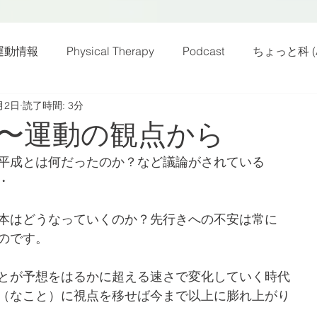
運動情報
Physical Therapy
Podcast
ちょっと科 (A
月2日
読了時間: 3分
話
雑感その他
動画
新規お知らせ
科楽読み
〜運動の観点から
平成とは何だったのか？など議論がされている
カラダフリー
身体運動
姿勢
バランス
バラ
・
本はどうなっていくのか？先行きへの不安は常に
身体メンテ
ヨガ
腰痛予防
のです。
とが予想をはるかに超える速さで変化していく時代
（なこと）に視点を移せば今まで以上に膨れ上がり