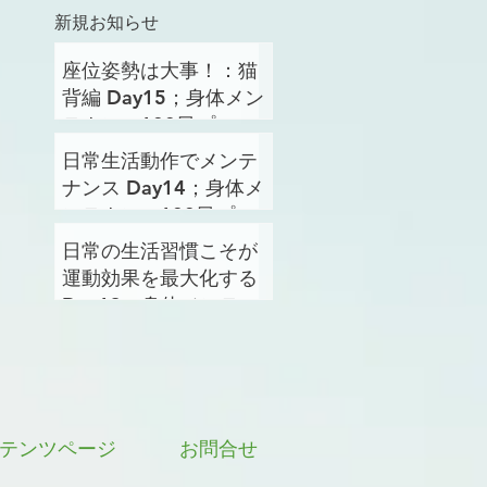
新規お知らせ
座位姿勢は大事！：猫
背編 Day15；身体メン
テナンス100日プロジ
ェクト
日常生活動作でメンテ
ナンス Day14；身体メ
ンテナンス100日プロ
ジェクト
日常の生活習慣こそが
運動効果を最大化する
Day13；身体メンテナ
ンス100日プロジェク
ト
テンツページ
お問合せ