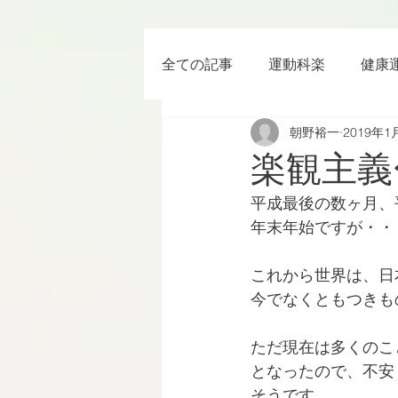
全ての記事
運動科楽
健康
朝野裕一
2019年1
ちょっと楽 (Entertainment) な
楽観主義
平成最後の数ヶ月、
RWC2019
ラグビー
年末年始ですが・・
これから世界は、日
ボクシング
YouTube
今でなくともつきも
ただ現在は多くのこ
となったので、不安
そうです。