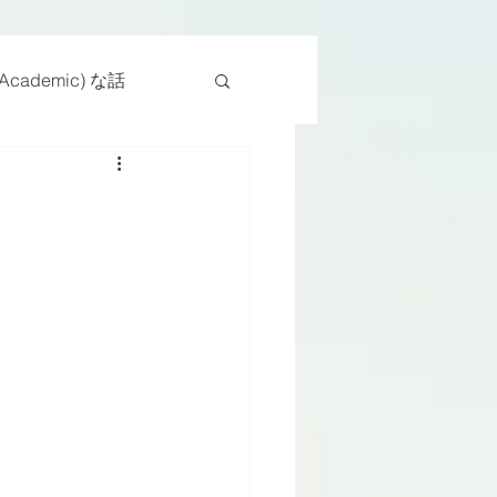
cademic) な話
物
座位
ンス能力
日常生活