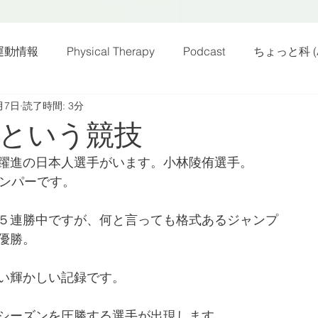
運動情報
Physical Therapy
Podcast
ちょっと科 (A
月7日
読了時間: 3分
話
雑感その他
動画
新規お知らせ
科楽読み
という競技
躍進の日本人選手がいます。小林陵侑選手。
カラダフリー
身体運動
姿勢
バランス
バラ
ャンパーです。
５連勝中ですが、何と言っても格式あるジャンプ
身体メンテ
ヨガ
腰痛予防
優勝。
い輝かしい記録です。
シーズンを圧勝する選手が出現します。