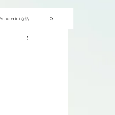
cademic) な話
物
座位
ンス能力
日常生活