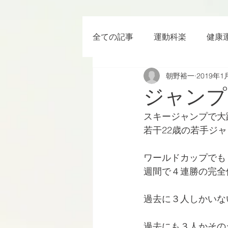
全ての記事
運動科楽
健康
朝野裕一
2019年1
ちょっと楽 (Entertainment) な
ジャンプ
スキージャンプで大
RWC2019
ラグビー
若干22歳の若手ジ
ワールドカップでも
ボクシング
YouTube
週間で４連勝の完全
過去に３人しかいな
過去にも３人かその