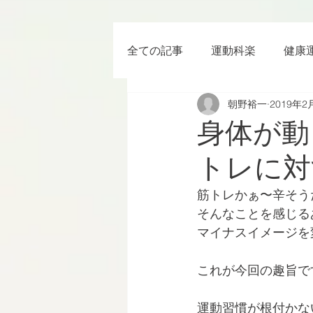
全ての記事
運動科楽
健康
朝野裕一
2019年2
ちょっと楽 (Entertainment) な
身体が動
トレに対
RWC2019
ラグビー
筋トレかぁ〜辛そう
そんなことを感じる
ボクシング
YouTube
マイナスイメージを
これが今回の趣旨で
運動習慣が根付かな