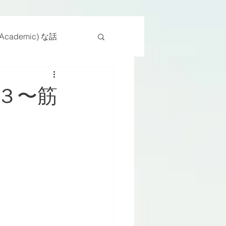
cademic) な話
物
座位
３〜筋
ンス能力
日常生活