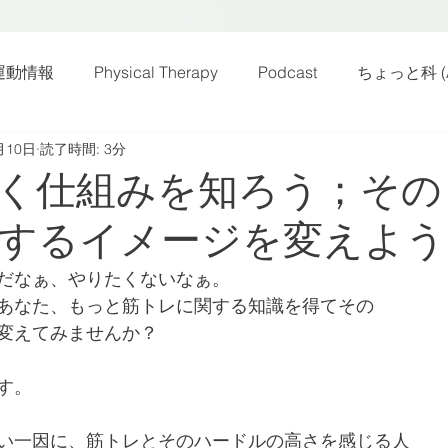
運動情報
Physical Therapy
Podcast
ちょっと科 (A
月10日
読了時間: 3分
話
雑感その他
動画
新規お知らせ
科楽読み
く仕組みを知ろう；その
するイメージを変えよう
カラダフリー
身体運動
姿勢
バランス
バラ
だなぁ、やりたくないなぁ。
あなた、もっと筋トレに関する知識を得てその
身体メンテ
ヨガ
腰痛予防
変えてみませんか？
す。
い一因に、筋トレとそのハードルの高さを感じる人