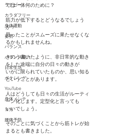
ラグビー
では一体何のために？
カラダフリー
筋力が低下するとどうなるでしょう
身体運動
か？
思ったことがスムーズに果たせなくな
姿勢
るかもしれませんね。
バランス
きのう書いたように、非日常的な動き
バランス能力
をした途端に自分の日々の動きが
日常生活
いかに限られていたものか、思い知る
ボクシング
ということがあります。
YouTube
人はどうしても日々の生活がルーティ
身体メンテ
ーン化します。定型化と言っても
いいでしょう。
ヨガ
腰痛予防
そのことに気づくことから筋トレが始
まるとも書きました。