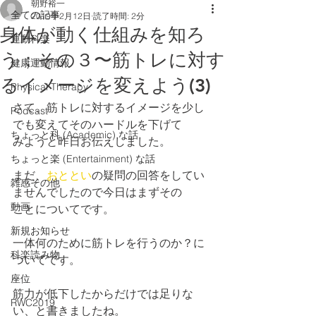
朝野裕一
全ての記事
2019年2月12日
読了時間: 2分
身体が動く仕組みを知ろ
運動科楽
う；その３〜筋トレに対す
健康運動情報
るイメージを変えよう(3)
Physical Therapy
さて、筋トレに対するイメージを少し
Podcast
でも変えてそのハードルを下げて
ちょっと科 (Academic) な話
みようと昨日お伝えしました。
ちょっと楽 (Entertainment) な話
まだ、
おととい
の疑問の回答をしてい
雑感その他
ませんでしたので今日はまずその
動画
ことについてです。
新規お知らせ
一体何のために筋トレを行うのか？に
科楽読み物
ついてです。
座位
筋力が低下したからだけでは足りな
RWC2019
い、と書きましたね。