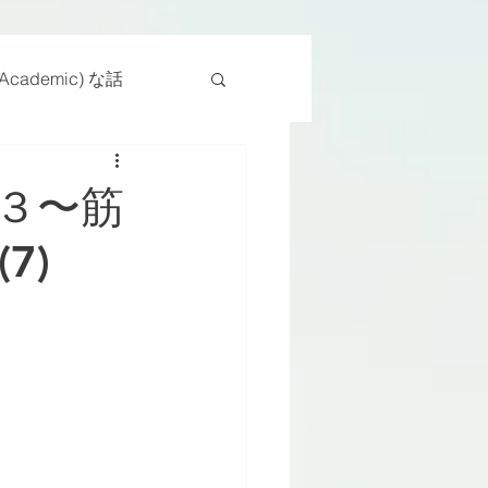
cademic) な話
物
座位
３〜筋
7)
ンス能力
日常生活