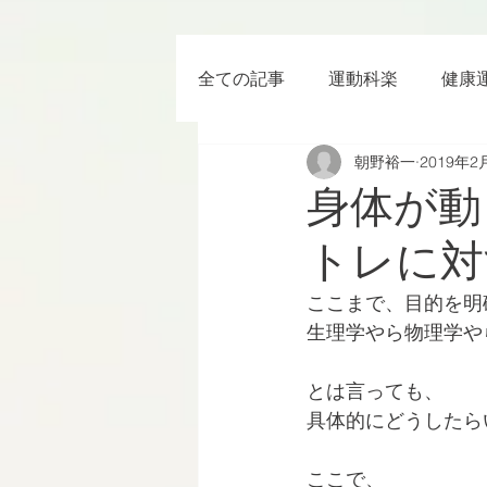
全ての記事
運動科楽
健康
朝野裕一
2019年2
ちょっと楽 (Entertainment) な
身体が動
トレに対
RWC2019
ラグビー
ここまで、目的を明
生理学やら物理学や
ボクシング
YouTube
とは言っても、
具体的にどうしたら
ここで、