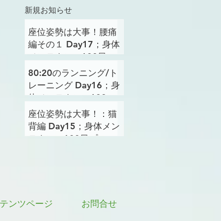
新規お知らせ
座位姿勢は大事！腰痛
編その１ Day17；身体
メンテナンス100日プ
ロジェクト
80:20のランニング/ト
レーニング Day16；身
体メンテナンス100日
プロジェクト
座位姿勢は大事！：猫
背編 Day15；身体メン
テナンス100日プロジ
ェクト
テンツページ
お問合せ