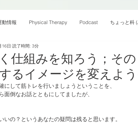
運動情報
Physical Therapy
Podcast
ちょっと科 (A
月16日
読了時間: 3分
話
雑感その他
動画
新規お知らせ
科楽読み
く仕組みを知ろう；その
するイメージを変えよう(
カラダフリー
身体運動
姿勢
バランス
バラ
確にして筋トレを行いましょうということを、
ら面倒なお話とともにしてましたが、
身体メンテ
ヨガ
腰痛予防
いいの？というあなたの疑問は残ると思います。