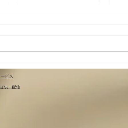
身体-カラダメンテ その十〜
身体
具体的な身体操作６ 簡単な腰
具体
の調整
椅子
サービス
​提供・配信