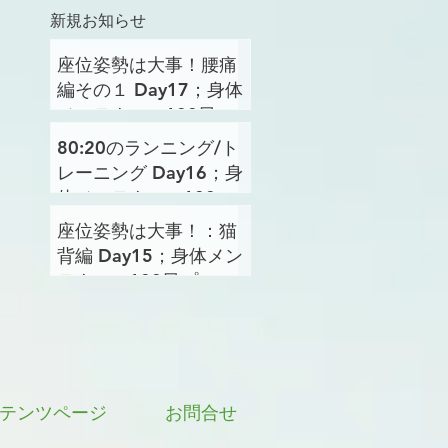
新規お知らせ
座位姿勢は大事！腰痛
編その１ Day17；身体
メンテナンス100日プ
ロジェクト
80:20のランニング/ト
レーニング Day16；身
体メンテナンス100日
プロジェクト
座位姿勢は大事！：猫
背編 Day15；身体メン
テナンス100日プロジ
ェクト
テンツページ
お問合せ