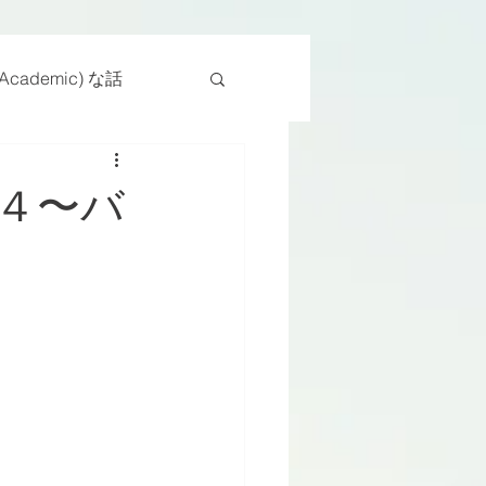
cademic) な話
物
座位
４〜バ
ンス能力
日常生活