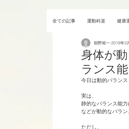
全ての記事
運動科楽
健康
朝野裕一
2019年3
ちょっと楽 (Entertainment) な
身体が動
ランス能
RWC2019
ラグビー
今日は動的バランス
ボクシング
YouTube
実は、
静的なバランス能力
などが動的なバラン
ただし、