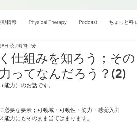
運動情報
Physical Therapy
Podcast
ちょっと科 (A
月8日
読了時間: 2分
話
雑感その他
動画
新規お知らせ
科楽読み
く仕組みを知ろう；その
力ってなんだろう？(2)
カラダフリー
身体運動
姿勢
バランス
バラ
（能力）のお話です。
身体メンテ
ヨガ
腰痛予防
に必要な要素；可動域・可動性・筋力・感覚入力
ス能力にもそのまま当てはまります。