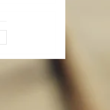
-カラダ-メンテ その九〜
的な身体操作５（続々・
に座って行う）