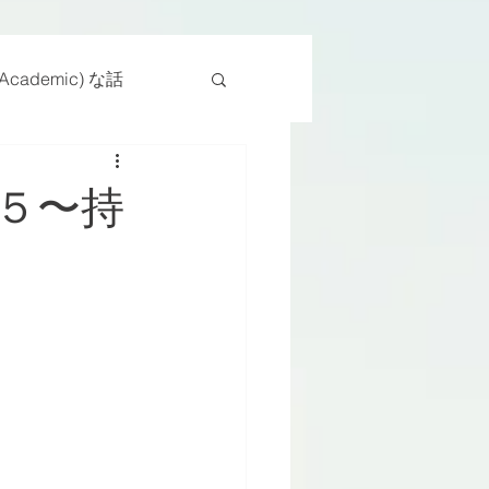
cademic) な話
物
座位
５〜持
ンス能力
日常生活