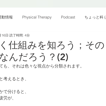
運動情報
Physical Therapy
Podcast
ちょっと科 (A
月16日
読了時間: 4分
話
雑感その他
動画
新規お知らせ
科楽読み
く仕組みを知ろう；その
なんだろう？(2)
カラダフリー
身体運動
姿勢
バランス
バラ
ても、それは色々な視点から分類されます。
身体メンテ
ヨガ
腰痛予防
と考えるとき、
かで分けると、
疲労が、