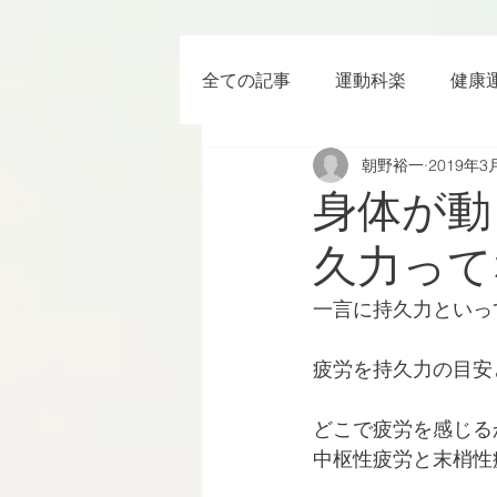
全ての記事
運動科楽
健康
朝野裕一
2019年3
ちょっと楽 (Entertainment) な
身体が動
久力って
RWC2019
ラグビー
一言に持久力といっ
ボクシング
YouTube
疲労を持久力の目安
どこで疲労を感じる
中枢性疲労と末梢性