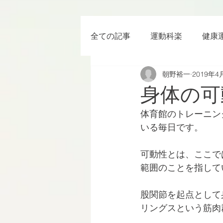
全ての記事
運動科楽
健康
朝野裕一
2019年4
ちょっと楽 (Entertainment) な
身体の可
体育館のトレーニン
RWC2019
ラグビー
いる毎日です。
可動性とは、ここで
ボクシング
YouTube
範囲のことを指して
股関節を起点として
リングスという筋肉