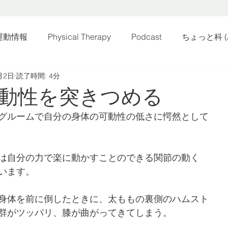
運動情報
Physical Therapy
Podcast
ちょっと科 (A
月2日
読了時間: 4分
話
雑感その他
動画
新規お知らせ
科楽読み
動性を突きつめる
グルームで自分の身体の可動性の低さに愕然として
カラダフリー
身体運動
姿勢
バランス
バラ
は自分の力で楽に動かすことのできる関節の動く
身体メンテ
ヨガ
腰痛予防
います。
身体を前に倒したときに、太ももの裏側のハムスト
群がツッパリ、膝が曲がってきてしまう。