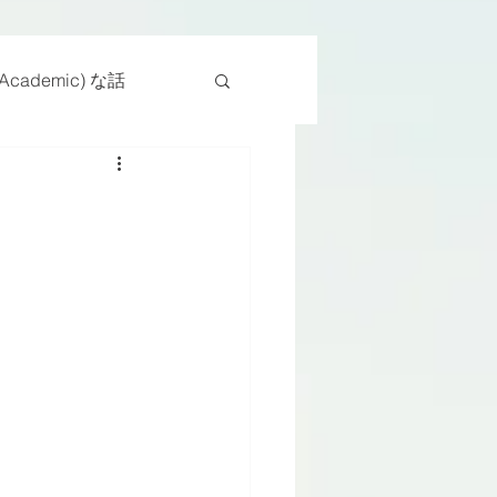
cademic) な話
物
座位
ンス能力
日常生活