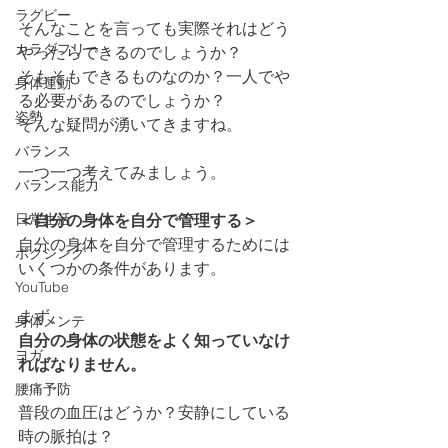
ラグビー
そんなことを言っても実際それはどう
カラダフリー
やったらできるのでしょうか？
そもそもできるものなのか？一人でや
身体運動
る必要があるのでしょうか？
姿勢
そんな疑問が湧いてきますね。
バランス
一つ一つ考えてみましょう。
バランス能力
日常生活
＜自分の身体を自分で管理する＞
自分の身体を自分で管理するためには
ボクシング
いくつかの条件があります。
YouTube
まず、
身体メンテ
自分の身体の状態をよく知っていなけ
ヨガ
ればなりません。
腰痛予防
普段の血圧はどうか？安静にしている
時の脈拍は？