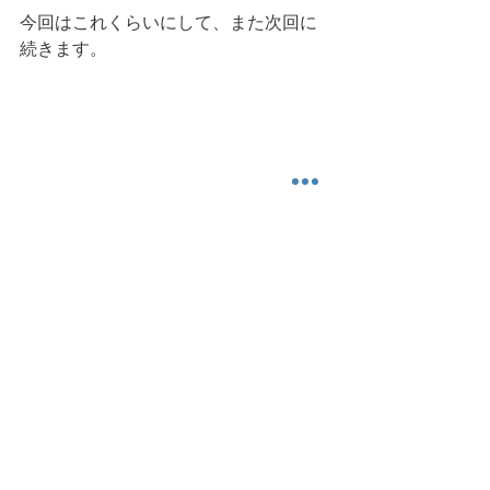
今回はこれくらいにして、また次回に
続きます。
今日も読んでいただき、ありがとうご
ざいました。また明日。
日常生活
生活習慣
コンディショニング
健康運動情報