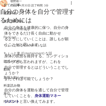
朝野裕一
全ての記事
2019年4月30日
読了時間: 3分
自分の身体を自分で管理す
運動科楽
るためには
健康運動情報
自分の身体を健康的に保つ、自分の身
Physical Therapy
体をできるだけ長く自由に動かせ
Podcast
るようにしていくことは、誰しもが願
うことだと思います。
ちょっと科 (Academic) な話
ちょっと楽 (Entertainment) な話
身体の状態を維持する、コンディショ
雑感その他
ニングとも言われますが、これを
自分で管理するとはどういうことでし
動画
ょうか？
新規お知らせ
またそれは可能でしょうか？
科楽読み物
自分の身体を運動を通して自分で管理
座位
していくことを、
身体運動マネー
ジメント
と言い換えてみます。
RWC2019