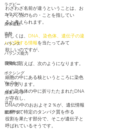
ラグビー
わざわざ名前が違うということは、お
カラダフリー
そらく別のもの・ことを指してい
ると考えられます。
身体運動
姿勢
詳しくは、
DNA、染色体、遺伝子の違
いに関する情報
を当たってみて
バランス
欲しいのですが、
バランス能力
日常生活
簡単に言えば、次のようになります。
ボクシング
細胞の中にある核というところに染色
YouTube
体があります。
その染色体の中に折りたたまれたDNA
身体メンテ
が存在し、
ヨガ
DNAの中のおおよそ２％が、遺伝情報
に伴って特定のタンパク質を作る
腰痛予防
役割を果たす部分で、そこが遺伝子と
呼ばれているそうです。