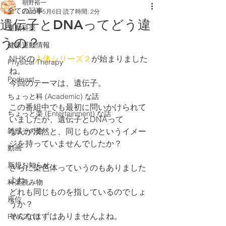
朝野裕一
全ての記事
2019年5月6日
読了時間: 2分
遺伝子とDNAってどう違
運動科楽
うの？
健康運動情報
NHKの
人体シリーズ２
が始まりました
Physical Therapy
ね。
Podcast
今回のテーマは、遺伝子。
ちょっと科 (Academic) な話
この番組中でも最初に問いかけられて
ちょっと楽 (Entertainment) な話
いましたが、遺伝子とDNAって
雑感その他
なんか漠然と、同じものというイメー
ジを持っていませんでしたか？
動画
新規お知らせ
さらに染色体っていうのもありました
よね。
科楽読み物
どれも同じものを指しているのでしょ
座位
うか？
そんなはずはありませんよね。
RWC2019