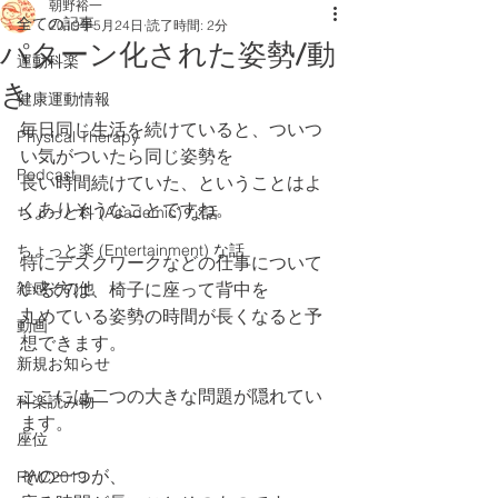
朝野裕一
全ての記事
2019年5月24日
読了時間: 2分
パターン化された姿勢/動
運動科楽
き
健康運動情報
毎日同じ生活を続けていると、ついつ
Physical Therapy
い気がついたら同じ姿勢を
Podcast
長い時間続けていた、ということはよ
くありそうなことですね。
ちょっと科 (Academic) な話
ちょっと楽 (Entertainment) な話
特にデスクワークなどの仕事について
雑感その他
いる方は、椅子に座って背中を
丸めている姿勢の時間が長くなると予
動画
想できます。
新規お知らせ
ここには二つの大きな問題が隠れてい
科楽読み物
ます。
座位
その一つが、
RWC2019