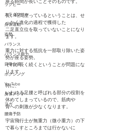
座る時間が長いことそのものです。
ラグビー
カラダフリー
長い時間座っているということは、せ
っかく進化の過程で獲得した
身体運動
二足直立位を取っていないことになり
姿勢
ます。
バランス
重力に対する抵抗を一部取り除いた姿
バランス能力
勢が座る姿勢。
日常生活
それが長く続くということが問題にな
ります。
ボクシング
YouTube
特に、
いわゆる足腰と呼ばれる部分の役割を
身体メンテ
休めてしまっているので、筋肉や
ヨガ
骨への刺激が少なくなります。
腰痛予防
宇宙飛行士が無重力（微小重力）の下
で暮らすところまでは行かないに