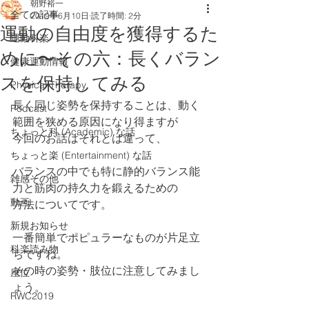
朝野裕一
全ての記事
2019年6月10日
読了時間: 2分
運動の自由度を獲得するた
運動科楽
めに〜その六：長くバラン
健康運動情報
スを保持してみる
Physical Therapy
長く同じ姿勢を保持することは、動く
Podcast
範囲を狭める原因になり得ますが
ちょっと科 (Academic) な話
今回のお話はそれとは違って、
ちょっと楽 (Entertainment) な話
バランスの中でも特に静的バランス能
雑感その他
力と筋肉の持久力を鍛えるための
動画
方法についてです。
新規お知らせ
一番簡単でポピュラーなものが片足立
科楽読み物
ちですね。
その時の姿勢・肢位に注意してみまし
座位
ょう。
RWC2019