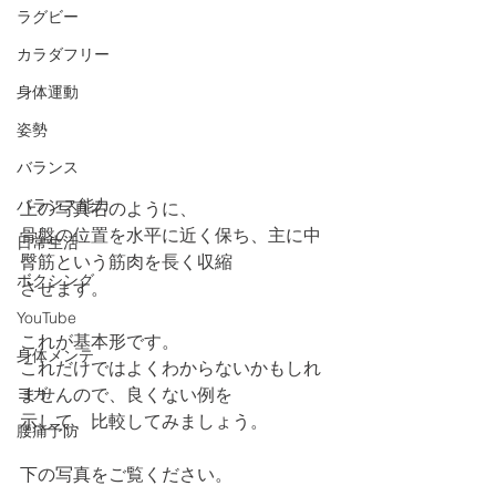
ラグビー
カラダフリー
身体運動
姿勢
バランス
バランス能力
上の写真右のように、
骨盤の位置を水平に近く保ち、主に中
日常生活
臀筋という筋肉を長く収縮
ボクシング
させます。
YouTube
これが基本形です。
身体メンテ
これだけではよくわからないかもしれ
ヨガ
ませんので、良くない例を
示して、比較してみましょう。
腰痛予防
下の写真をご覧ください。