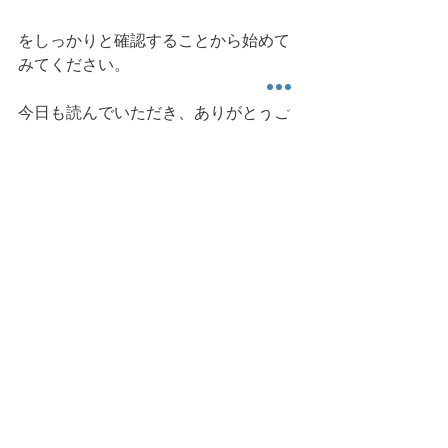
をしっかりと確認することから始めて
みてください。
今日も読んでいただき、ありがとうご
ざいました。また明日。 
静的バランス
片足立ち
持久力
健康運動情報
運動科楽
すべて表示
最新記事