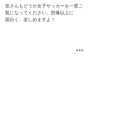
皆さんもどうか女子サッカーを一度ご
覧になってください。想像以上に
面白く、楽しめますよ！
今日も読んでいただき、ありがとうご
ざいました。また明日。
雑感その他