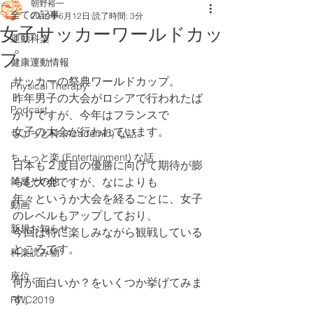
朝野裕一
全ての記事
2019年6月12日
読了時間: 3分
女子サッカーワールドカッ
運動科楽
プ
健康運動情報
サッカーの祭典ワールドカップ。
Physical Therapy
昨年男子の大会がロシアで行われたば
Podcast
かりですが、今年はフランスで
女子の大会が行われています。
ちょっと科 (Academic) な話
ちょっと楽 (Entertainment) な話
日本も２度目の優勝に向けて期待が膨
雑感その他
らむ大会ですが、なによりも
年々というか大会を経るごとに、女子
動画
のレベルもアップしており、
新規お知らせ
今回は特に楽しみながら観戦している
ところです。
科楽読み物
座位
何が面白いか？をいくつか挙げてみま
す。
RWC2019