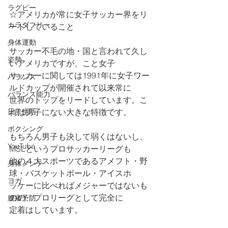
ラグビー
☆アメリカが常に女子サッカー界をリ
カラダフリー
ードしていること
身体運動
サッカー不毛の地・国と言われて久し
姿勢
いアメリカですが、こと女子
サッカーに関しては1991年に女子ワー
バランス
ルドカップが開催されて以来常に
バランス能力
世界のトップをリードしています。こ
日常生活
れは男子にない大きな特徴です。
ボクシング
もちろん男子も決して弱くはないし、
YouTube
MSLというプロサッカーリーグも
他の４大スポーツであるアメフト・野
身体メンテ
球・バスケットボール・アイスホ
ヨガ
ッケーに比べればメジャーではないも
のの、プロリーグとして完全に
腰痛予防
定着はしています。