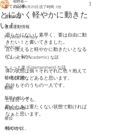
朝野裕一
全ての記事
2019年6月20日
読了時間: 3分
とにかく軽やかに動きた
運動科楽
い！
健康運動情報
滑らかにないし素早く、要は自由に動
Physical Therapy
きたい！と書いてきました。
Podcast
言い換えると軽やかに動きたいとなる
でしょうか。
ちょっと科 (Academic) な話
ちょっと楽 (Entertainment) な話
体の状態は個々それぞれに色々抱えて
雑感その他
いる課題などあると思います。
自分もそのうちの一人です。
動画
新規お知らせ
とは言っても、
動くときは重たくない状態で動ければ
科楽読み物
なぁと思います。
座位
軽やかに、
RWC2019