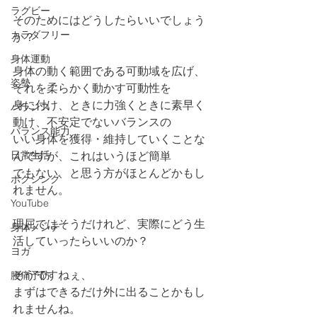
ラグビー
そのためにはどうしたらいいでしょう
カラダフリー
か？
身体運動
身体の動く範囲である可動域を広げ、
姿勢
それを柔らかく動かす可動性を
身に付け、ときに力強くときに素早く
バランス
動け、不安定でないバランスの
バランス能力
いい身体を獲得・維持していくことな
日常生活
んですが、これはいうほど簡単
でもない、と思う方がほとんどかもし
ボクシング
れません。
YouTube
理屈ではそうだけれど、実際にどう生
身体メンテ
活していったらいいのか？
ヨガ
そうですねぇ、
腰痛予防
まずはできるだけ外に出ることかもし
れませんね。