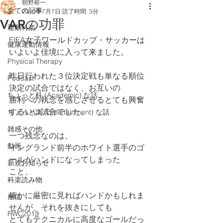
朝野裕一
全ての記事
2019年7月7日
読了時間: 3分
VARの功罪
運動科楽
FIFA女子ワールドカップ・サッカーは
健康運動情報
いよいよ佳境に入って来ました。
Physical Therapy
昨日行われた３位決定戦も単なる順位
Podcast
決定の試合ではなく、お互いの
ちょっと科 (Academic) な話
勝利への執念を感じさせるとても興奮
するいい試合でした。
ちょっと楽 (Entertainment) な話
雑感その他
一つ残念なのは、
動画
イングランド前半のホワイト選手のゴ
ールがハンドになってしまった
新規お知らせ
こと、
科楽読み物
確かに厳密に見ればハンドかもしれま
座位
せんが、それを抜きにしても
RWC2019
とてもテクニカルに高度なゴールだっ