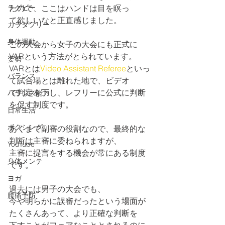
ラグビー
たので、ここはハンドは目を瞑っ
て欲しいなと正直感じました。
カラダフリー
身体運動
この大会から女子の大会にも正式に
VARという方法がとられています。
姿勢
VARとは
Video Assistant Referee
といっ
バランス
て試合場とは離れた地で、ビデオ
で判定を下し、レフリーに公式に判断
バランス能力
を促す制度です。
日常生活
ボクシング
あくまで副審の役割なので、最終的な
判断は主審に委ねられますが、
YouTube
主審に提言をする機会が常にある制度
身体メンテ
です。
ヨガ
過去には男子の大会でも、
腰痛予防
今や明らかに誤審だったという場面が
たくさんあって、より正確な判断を