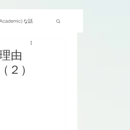
cademic) な話
物
座位
理由
（２）
ンス能力
日常生活