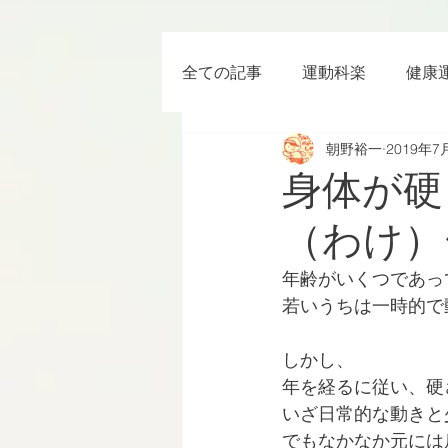
全ての記事
運動科楽
健康
朝野裕一
2019年7
ちょっと楽 (Entertainment) な
身体が硬
（わけ）
RWC2019
ラグビー
年齢がいくつであっ
若いうちは一時的で
ボクシング
YouTube
しかし、
年を経るに従い、硬
いざ日常的な動きと
でもなかなか元には