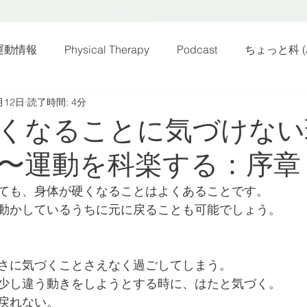
運動情報
Physical Therapy
Podcast
ちょっと科 (A
月12日
読了時間: 4分
話
雑感その他
動画
新規お知らせ
科楽読み
くなることに気づけない
〜運動を科楽する：序章
カラダフリー
身体運動
姿勢
バランス
バラ
ても、身体が硬くなることはよくあることです。
動かしているうちに元に戻ることも可能でしょう。
身体メンテ
ヨガ
腰痛予防
さに気づくことさえなく過ごしてしまう。
少し違う動きをしようとする時に、はたと気づく。
戻れない。