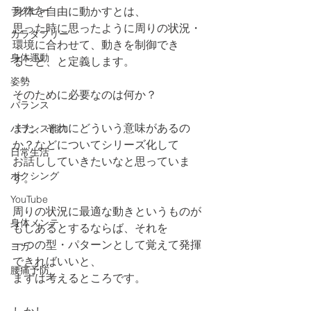
ラグビー
身体を自由に動かすとは、
思った時に思ったように周りの状況・
カラダフリー
環境に合わせて、動きを制御でき
身体運動
ること、と定義します。
姿勢
そのために必要なのは何か？
バランス
また、それにどういう意味があるの
バランス能力
か？などについてシリーズ化して
日常生活
お話ししていきたいなと思っていま
ボクシング
す。
YouTube
周りの状況に最適な動きというものが
身体メンテ
もしあるとするならば、それを
一つの型・パターンとして覚えて発揮
ヨガ
できればいいと、
腰痛予防
まずは考えるところです。