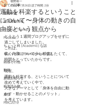
朝野裕一
全ての記事
2019年7月26日
読了時間: 2分
運動を科楽するということ
運動科楽
について〜身体の動きの自
健康運動情報
由度という観点から
Physical Therapy
とうとう１週間ブログアップをせずに
Podcast
過ごしてしまいました。
ちょっと科 (Academic) な話
これは、
書く内容について少し精査したくて、
ちょっと楽 (Entertainment) な話
時間をとっていたからです。
雑感その他
動画
現在、
運動を科楽する、ということについて
新規お知らせ
改めて考えていく中で、
科楽読み物
大きなテーマとして「身体を自由に動
かす・動かせることのメリット」
座位
を考えています。
RWC2019