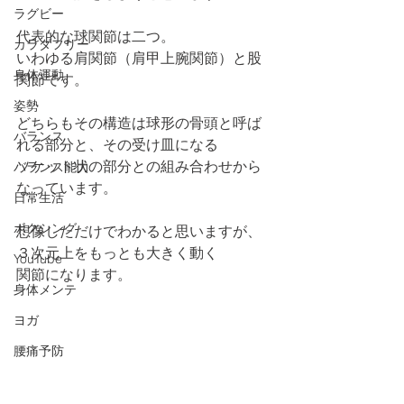
ラグビー
代表的な球関節は二つ。
カラダフリー
いわゆる肩関節（肩甲上腕関節）と股
身体運動
関節です。
姿勢
どちらもその構造は球形の骨頭と呼ば
バランス
れる部分と、その受け皿になる
ソケット状の部分との組み合わせから
バランス能力
なっています。
日常生活
ボクシング
想像しただけでわかると思いますが、
３次元上をもっとも大きく動く
YouTube
関節になります。
身体メンテ
ヨガ
腰痛予防