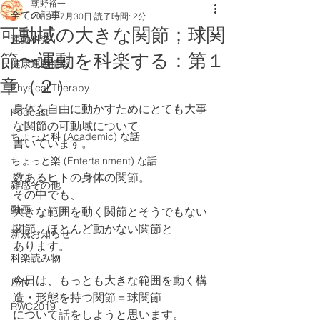
朝野裕一
全ての記事
2019年7月30日
読了時間: 2分
可動域の大きな関節；球関
運動科楽
節〜運動を科楽する：第１
健康運動情報
章（２）
Physical Therapy
身体を自由に動かすためにとても大事
Podcast
な関節の可動域について
ちょっと科 (Academic) な話
書いています。
ちょっと楽 (Entertainment) な話
数あるヒトの身体の関節。
雑感その他
その中でも、
動画
大きな範囲を動く関節とそうでもない
関節、ほとんど動かない関節と
新規お知らせ
あります。
科楽読み物
今日は、もっとも大きな範囲を動く構
座位
造・形態を持つ関節＝球関節
RWC2019
について話をしようと思います。