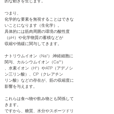
的な動きを生じます。
つまり、
化学的な要素を無視することはできな
いことになります（生化学）。
具体的には筋肉周囲の環境の酸性度
（pH）や化学物質の蓄積などが
収縮や弛緩に関与してきます。
ナトリウムイオン（Na⁺）;神経細胞に
関与、カルシウムイオン（Ca⁺⁺）
、水素イオン（H⁺）やATP（アデノシ
ン三リン酸）、CP（クレアチン
リン酸）などの存在が、筋の収縮度に
影響を与えます。
これらは食べ物や飲み物とも関係して
きます。
ですから、糖質、水分やスポーツドリ