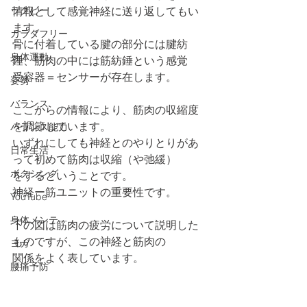
ラグビー
情報として感覚神経に送り返してもい
ます。
カラダフリー
骨に付着している腱の部分には腱紡
身体運動
錘、筋肉の中には筋紡錘という感覚
受容器＝センサーが存在します。
姿勢
バランス
ここからの情報により、筋肉の収縮度
を調節しています。
バランス能力
いずれにしても神経とのやりとりがあ
日常生活
って初めて筋肉は収縮（や弛緩）
ボクシング
をするということです。
神経ー筋ユニットの重要性です。
YouTube
身体メンテ
下の図は筋肉の疲労について説明した
ものですが、この神経と筋肉の
ヨガ
関係をよく表しています。
腰痛予防