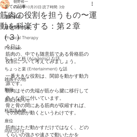
朝野裕一
全ての記事
2019年10月20日
読了時間: 3分
筋肉の役割を担うもの〜運
運動科楽
動を科楽する：第２章
健康運動情報
（３）
Physical Therapy
今日は、
Podcast
筋肉の、中でも随意筋である骨格筋の
ちょっと科 (Academic) な話
役割について考えてみましょう。
ちょっと楽 (Entertainment) な話
一番大きな役割は、関節を動かす動力
雑感その他
源です。
動画
筋肉はその先端が筋から腱に移行して
色々な骨に付いています。
新規お知らせ
骨と骨の間にある筋肉が収縮すれば、
科楽読み物
その関節が動くというわけです。
座位
筋肉はただ動かすだけではなく、どの
RWC2019
くらいの強さや速さで動いたかを