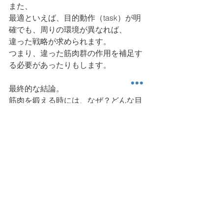
また、
最適といえば、目的動作（task）が明
確でも、周りの環境が異なれば、
違った戦略が求められます。
つまり、違った筋肉群の作用を補足す
る必要があったりもします。
最終的な結論。
筋肉を鍛える時には、なぜ？どんな目
的で行うか、それが達成された
後の身体の動きの変化を感知できる
か、そこまで考えた上で行うことが
望ましいと考えます。
ちょっと難しそうな話になりました
が、引き続き筋肉の話は続きます。
今日も読んでいただき、ありがとうご
ざいました。また明日。