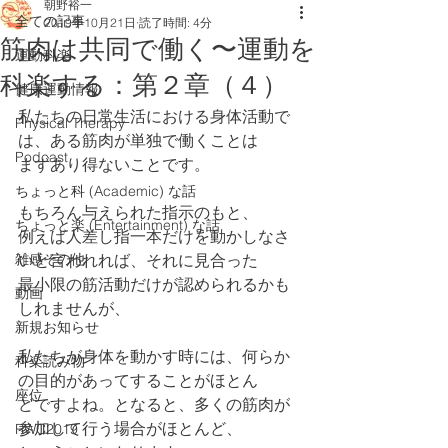
朝野裕一
全ての記事
2019年10月21日
読了時間: 4分
筋肉は共同で働く〜運動を
運動科楽
科楽する：第２章（４）
健康運動情報
私たちの日常生活における身体活動で
Physical Therapy
は、ある筋肉が単独で働くことは
Podcast
まずあり得ないことです。
ちょっと科 (Academic) な話
もちろん与えられた指示のもと、
ちょっと楽 (Entertainment) な話
例えば人差し指一本だけを動かしなさ
雑感その他
いと言われれば、それに見合った
最小限の筋活動だけが認められるかも
動画
しれませんが、
新規お知らせ
私たちが身体を動かす時には、何らか
科楽読み物
の目的があってすることがほとん
座位
どですよね。となると、多くの筋肉が
参加して行う場合がほとんど、
RWC2019