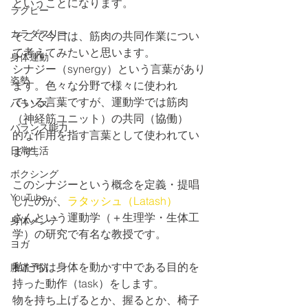
ということになります。
ラグビー
カラダフリー
そこで今日は、筋肉の共同作業につい
て考えてみたいと思います。
身体運動
シナジー（synergy）という言葉があり
姿勢
ます。色々な分野で様々に使われ
ている言葉ですが、運動学では筋肉
バランス
（神経筋ユニット）の共同（協働）
バランス能力
的な作用を指す言葉として使われてい
日常生活
ます。
ボクシング
このシナジーという概念を定義・提唱
YouTube
したのが、
ラタッシュ（Latash）
さんという運動学（＋生理学・生体工
身体メンテ
学）の研究で有名な教授です。
ヨガ
私たちは身体を動かす中である目的を
腰痛予防
持った動作（task）をします。
物を持ち上げるとか、握るとか、椅子