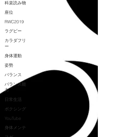
科楽読み物
座位
RWC2019
ラグビー
カラダフリ
ー
身体運動
姿勢
バランス
バランス能
力
日常生活
ボクシング
YouTube
身体メンテ