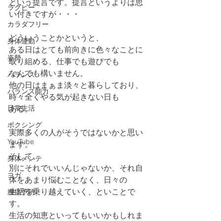
という提言です。提言というよりは思
ラグビー
い付きですが・・・
カラダフリー
どういうことかというと、
身体運動
ある日はとても前向きに色々なことに
姿勢
取り組める、仕事でも遊びでも
なんでも構いません。
バランス
他の日はまぁま淡々と暮らしており、
バランス能力
時々全くやる気が起きない日も
日常生活
ある。
ボクシング
実際多くの人がそうではないかと思い
YouTube
ます。
そして、
身体メンテ
別にそれでいいんじゃないか、それ自
ヨガ
体をあまり悩むことなく、日々の
生活を乗り越えていく、といことで
腰痛予防
す。
生活の知恵といってもいいかもしれま