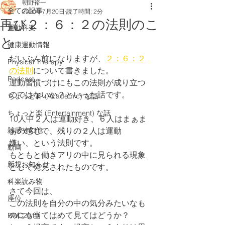
朝野裕一
全ての記事
2020年7月20日
読了時間: 2分
再び２：６：２の法則のこ
運動科楽
と
健康運動情報
だいぶん前になりますが、
２：６：２
Physical Therapy
の法則
について書きました。
Podcast
運動習慣づけにもこの法則が成り立つ
のではないか？といった話です。
ちょっと科 (Academic) な話
ちょっと楽 (Entertainment) な話
10人中２人は運動好き、６人はまぁま
雑感その他
ぁの感じで、残りの２人は運動
嫌い、という法則です。
動画
もともと働きアリの中に見られる現象
新規お知らせ
として発見されたものです。
科楽読み物
さて今回は、
座位
この法則を自分の中の気分みたいなも
のにも当てはめて見てはどうか？
RWC2019