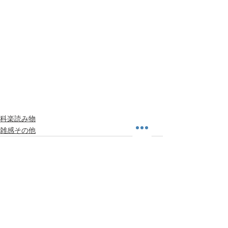
科楽読み物
雑感その他
すべて表示
最新記事