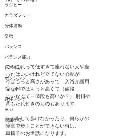
ラグビー
カラダフリー
身体運動
姿勢
バランス
バランス能力
でもこれって低すぎて座れない人や座
日常生活
ったはいいけれど立てない心配が
ボクシング
今はもっと高さがあって、入浴介護用
品などではもっと高くて（値段
YouTube
じゃなくてー値段も高いか？） 肘掛や
身体メンテ
背もたれ付きのものもあります。
ヨガ
ケガをして歩けなかったり、何らかの
腰痛予防
障害で歩くことができない時は、
車椅子のお世話になります。