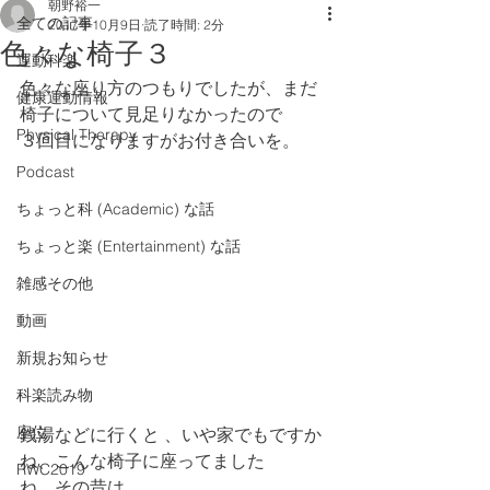
朝野裕一
全ての記事
2017年10月9日
読了時間: 2分
色々な椅子３
運動科楽
色々な座り方のつもりでしたが、まだ
健康運動情報
椅子について見足りなかったので
Physical Therapy
３回目になりますがお付き合いを。
Podcast
ちょっと科 (Academic) な話
ちょっと楽 (Entertainment) な話
雑感その他
動画
新規お知らせ
科楽読み物
座位
銭湯などに行くと 、いや家でもですか
ね、こんな椅子に座ってました
RWC2019
ね。その昔は。