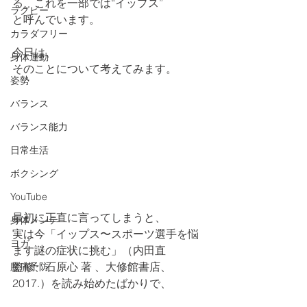
る、これを一部では“イップス”
ラグビー
と呼んでいます。
カラダフリー
今日は、
身体運動
そのことについて考えてみます。
姿勢
バランス
バランス能力
日常生活
ボクシング
YouTube
最初に正直に言ってしまうと、
身体メンテ
実は今「イップス〜スポーツ選手を悩
ヨガ
ます謎の症状に挑む」（内田直
監修、石原心 著 、大修館書店、
腰痛予防
2017.）を読み始めたばかりで、