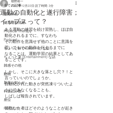
朝野裕一
全ての記事
2017年12月22日
読了時間: 3分
運動の自動化と遂行障害；
運動科楽
イップスって？
健康運動情報
ある運動の練習を続け習熟し、ほぼ自
Physical Therapy
動化されるまでに、すなわち
Podcast
その動作を意識せず他のことに意識を
置いてもその動作を行えるまでに
ちょっと科 (Academic) な話
なることは、運動学習の結果としてあ
ちょっと楽 (Entertainment) な話
ることです。
雑感その他
しかし、そこに大きな落とし穴？！と
動画
言っていいのでしょうか、
新規お知らせ
自動化された動きが突然凍りついたよ
うにできなくなることも、
科楽読み物
しばしば報告されています。
座位
習熟した者ほどそのようなことが起き
RWC2019