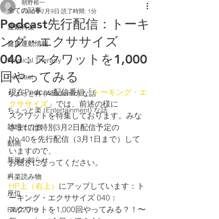
朝野裕一
全ての記事
2018年2月9日
読了時間: 1分
Podcast先行配信：トーキ
運動科楽
ング・エクササイズ
健康運動情報
040：スクワットを1,000
Physical Therapy
回やってみる
Podcast
現在Podcast配信番組「
トーキング・エ
ちょっと科 (Academic) な話
クササイズ
」では、前述の様に
ちょっと楽 (Entertainment) な話
スクワットを特集しております。みな
雑感その他
さまには特別3月2日配信予定の
No.40を先行配信（3月1日まで）して
動画
いますので、
新規お知らせ
お聴きになってください。
↓
科楽読み物
HP上（右上）
にアップしています：ト
座位
ーキング・エクササイズ 040：
スクワットを1,000回やってみる？！〜
RWC2019