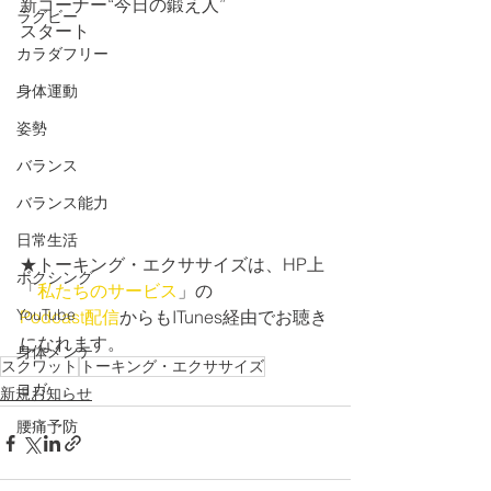
新コーナー“今日の鍛え人”
ラグビー
スタート 
カラダフリー
身体運動
姿勢
バランス
バランス能力
日常生活
★トーキング・エクササイズは、HP上
ボクシング
「
私たちのサービス
」の
YouTube
Podcast配信
からもITunes経由でお聴き
になれます。
身体メンテ
スクワット
トーキング・エクササイズ
ヨガ
新規お知らせ
腰痛予防