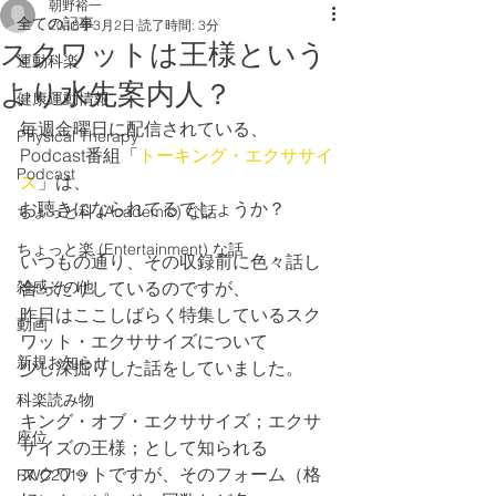
朝野裕一
全ての記事
2018年3月2日
読了時間: 3分
スクワットは王様という
運動科楽
より水先案内人？
健康運動情報
毎週金曜日に配信されている、
Physical Therapy
Podcast番組「
トーキング・エクササイ
Podcast
ズ
」は、
お聴きになられてるでしょうか？
ちょっと科 (Academic) な話
ちょっと楽 (Entertainment) な話
いつもの通り、その収録前に色々話し
雑感その他
合ったりしているのですが、
昨日はここしばらく特集しているスク
動画
ワット・エクササイズについて
新規お知らせ
少し深掘りした話をしていました。
科楽読み物
キング・オブ・エクササイズ；エクサ
座位
サイズの王様；として知られる
スクワットですが、そのフォーム（格
RWC2019