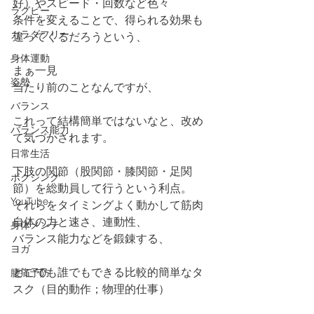
好）やスピード・回数など色々
ラグビー
条件を変えることで、得られる効果も
カラダフリー
違ってくるだろうという、
身体運動
まぁ一見
姿勢
当たり前のことなんですが、
バランス
これって結構簡単ではないなと、改め
バランス能力
て気づかされます。
日常生活
下肢の関節（股関節・膝関節・足関
ボクシング
節）を総動員して行うという利点。
YouTube
それらをタイミングよく動かして筋肉
自体の力と速さ、連動性、
身体メンテ
バランス能力などを鍛錬する、
ヨガ
どこでも誰でもできる比較的簡単なタ
腰痛予防
スク（目的動作；物理的仕事）