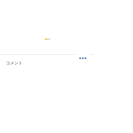
コメント
コメントを追加…
身体自由-カラダフリーチ
身体自由-カラ
ャンネル 004
ャンネル 003
HOME
運動科楽舎について