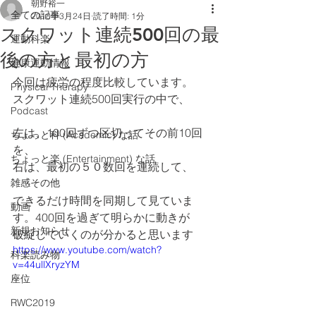
朝野裕一
全ての記事
2018年3月24日
読了時間: 1分
スクワット連続500回の最
運動科楽
後の方と最初の方
健康運動情報
今回は疲労の程度比較しています。
Physical Therapy
スクワット連続500回実行の中で、
Podcast
左は、100回ずつ区切ってその前10回
ちょっと科 (Academic) な話
を、
ちょっと楽 (Entertainment) な話
右は、最初の５０数回を連続して、
雑感その他
できるだけ時間を同期して見ていま
動画
す。400回を過ぎて明らかに動きが
新規お知らせ
破綻していくのが分かると思います
https://www.youtube.com/watch?
科楽読み物
v=44ullXryzYM
座位
RWC2019