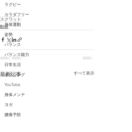
ラグビー
カラダフリー
スクワット
身体運動
動画
姿勢
バランス
バランス能力
日常生活
すべて表示
最新記事
ボクシング
YouTube
身体メンテ
ヨガ
腰痛予防