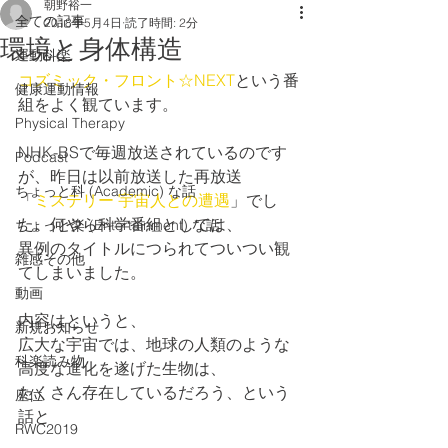
朝野裕一
全ての記事
2018年5月4日
読了時間: 2分
環境と身体構造
運動科楽
コズミック・フロント☆NEXT
という番
健康運動情報
組をよく観ています。
Physical Therapy
NHK-BSで毎週放送されているのです
Podcast
が、昨日は以前放送した再放送
ちょっと科 (Academic) な話
「
ミステリー 宇宙人との遭遇
」でし
た。何やら科学番組としては、
ちょっと楽 (Entertainment) な話
異例のタイトルにつられてついつい観
雑感その他
てしまいました。
動画
内容はというと、
新規お知らせ
広大な宇宙では、地球の人類のような
科楽読み物
高度な進化を遂げた生物は、
たくさん存在しているだろう、という
座位
話と
RWC2019