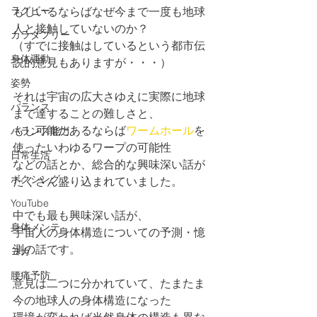
ラグビー
もしいるならばなぜ今まで一度も地球
人と接触していないのか？
カラダフリー
（すでに接触はしているという都市伝
身体運動
説的意見もありますが・・・）
姿勢
それは宇宙の広大さゆえに実際に地球
バランス
まで達することの難しさと、
もし可能だあるならば
ワームホール
を
バランス能力
使ったいわゆるワープの可能性
日常生活
などの話とか、総合的な興味深い話が
ボクシング
たくさん盛り込まれていました。
YouTube
中でも最も興味深い話が、
身体メンテ
宇宙人の身体構造についての予測・憶
測の話です。
ヨガ
腰痛予防
意見は二つに分かれていて、たまたま
今の地球人の身体構造になった