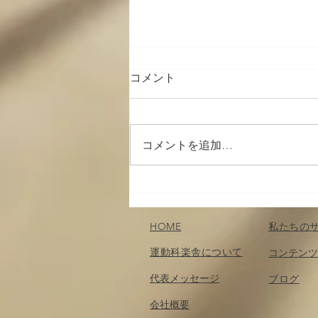
コメント
コメントを追加…
筋肉の収縮と神経の関係
（２）；運動を企画する・記
憶する〜運動を科楽する：第
HOME
私たちの
２章（６）
運動科楽舎について
コンテンツ
代表メッセージ
​ブログ
会社概要