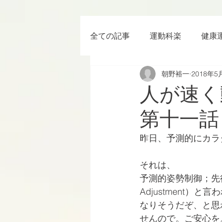
全ての記事
運動科楽
健康
朝野裕一
2018年5
ちょっと楽 (Entertainment) な
人が速く
第十一話
RWC2019
ラグビー
昨日、予測的にカラ
ボクシング
YouTube
それは、
予測的姿勢制御；先行随伴性
Adjustment
なりそうだぞ、と思
せんので。ご安心を