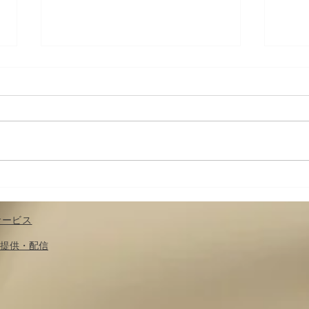
筋肉の収縮と神経の関係
筋肉
（１）；運動の前に筋の緊張
楽す
度を調節する〜運動を科楽す
サービス
る：第２章（５）
​提供・配信