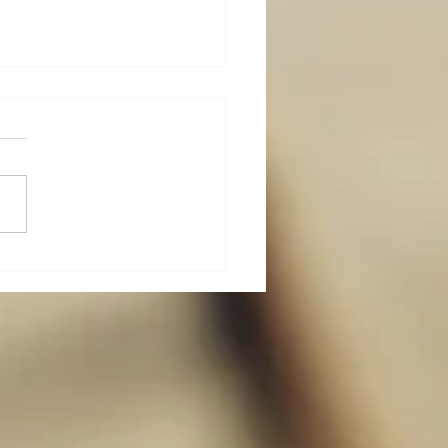
は共同で働く〜運動を科
る：第２章（４）