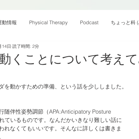
運動情報
Physical Therapy
Podcast
ちょっと科 (A
月14日
読了時間: 2分
話
雑感その他
動画
新規お知らせ
科楽読み
動くことについて考えて
カラダフリー
身体運動
姿勢
バランス
バラ
ダを動かすための準備、という話を少ししました。
身体メンテ
ヨガ
腰痛予防
姿勢調節（APA:Anticipatory Posture
）と言われているものです。なんだかいきなり難しい話に
われなくてもいいです。そんなに詳しくは書きま
。