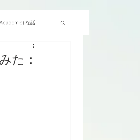
cademic) な話
物
座位
みた：
ンス能力
日常生活