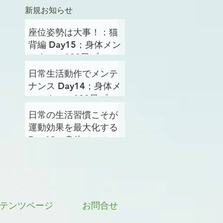
新規お知らせ
座位姿勢は大事！：猫
背編 Day15；身体メン
テナンス100日プロジ
ェクト
日常生活動作でメンテ
ナンス Day14；身体メ
ンテナンス100日プロ
ジェクト
日常の生活習慣こそが
運動効果を最大化する
Day13；身体メンテナ
ンス100日プロジェク
ト
テンツページ
お問合せ