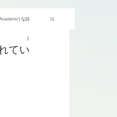
cademic) な話
物
座位
れてい
ンス能力
日常生活