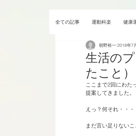
全ての記事
運動科楽
健康
朝野裕一
2018年7
ちょっと楽 (Entertainment) な
生活のプ
たこと）
RWC2019
ラグビー
ここまで2回にわた
提案してきました。
ボクシング
YouTube
えっ？何それ・・・
まだ言い足りないこ