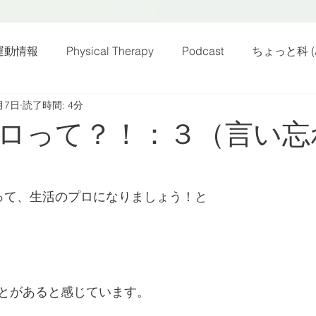
運動情報
Physical Therapy
Podcast
ちょっと科 (A
月7日
読了時間: 4分
話
雑感その他
動画
新規お知らせ
科楽読み
ロって？！：３（言い忘
カラダフリー
身体運動
姿勢
バランス
バラ
って、生活のプロになりましょう！と
身体メンテ
ヨガ
腰痛予防
とがあると感じています。