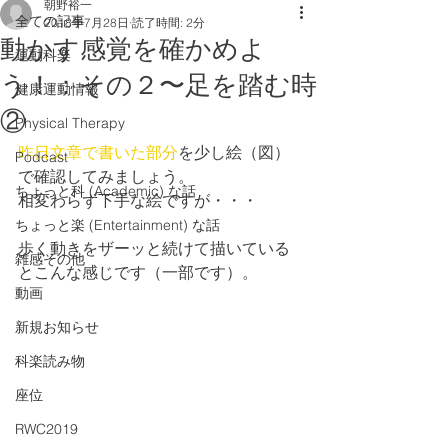
朝野裕一
全ての記事
2018年7月28日
読了時間: 2分
動かす感覚を確かめよ
運動科楽
う！：その２〜足を踏む時
健康運動情報
②
Physical Therapy
昨日文章で書いた部分
を少し絵（図）
Podcast
で確認してみましょう。
ちょっと科 (Academic) な話
相変わらず下手な絵ですが・・・
ちょっと楽 (Entertainment) な話
歩く動きをザーッと続けて描いている
雑感その他
とこんな感じです（一部です）。
動画
新規お知らせ
科楽読み物
座位
RWC2019