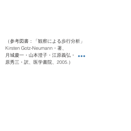
（参考図書：「観察による歩行分析」
Kirsten Gotz-Neumann・著、
月城慶一・山本澄子・江原義弘・盆小
原秀三・訳、医学書院、2005.）
今日も読んでいただき、ありがとうご
ざいました。
歩行
踏み込み
健康運動情報
ちょっと科 (Academic) な話