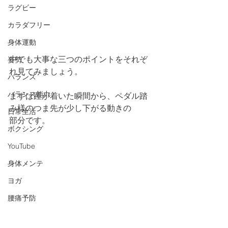
ラグビー
カラダフリー
身体運動
中でも大事な三つのポイントをそれぞ
姿勢
れ見てみましょう。
バランス
バランス能力
まずは踵が着いた瞬間から、ペダル踏
み様のつま先が少し下がる動きの
日常生活
部分です。
ボクシング
YouTube
身体メンテ
ヨガ
腰痛予防