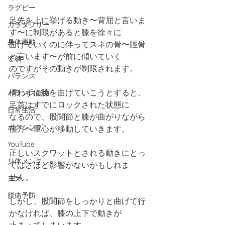
ラグビー
足先を上に挙げる動き〜背屈と言いま
カラダフリー
す〜に制限があると膝を徐々に
身体運動
曲げていくのに伴ってスネの骨〜脛骨
と言います〜が前に傾いていく
姿勢
のですがその動きが制限されます。
バランス
構わずに膝を曲げていこうとすると、
バランス能力
足首はすでにロックされた状態に
日常生活
なるので、股関節と膝が曲がりながら
ボクシング
後方へ重心が移動していきます。
YouTube
正しいスクワットとされる動きにとっ
身体メンテ
てはさほど影響がないかもしれま
せん。
ヨガ
腰痛予防
しかし、股関節をしっかりと曲げて行
かなければ、膝の上下で動きが