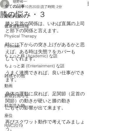
朝野裕一
全ての記事
2018年10月20日
読了時間: 2分
膝の悩み・３
運動科楽
膝と足首の関係は、いわば直属の上司
健康運動情報
と部下の関係と言えます。
Physical Therapy
時には下からの突き上げがあるかと思
Podcast
えば、ある時は失態？をカバーも
ちょっと科 (Academic) な話
してくれます。
ちょっと楽 (Entertainment) な話
うまく連携できれば、良い仕事ができ
雑感その他
ます。
動画
身体の運動に戻れば、足関節（足首の
新規お知らせ
関節）の動きが硬いと膝の動き
科楽読み物
にもその影響が出て来ます。
座位
再びスクワット動作で考えてみましょ
RWC2019
う。