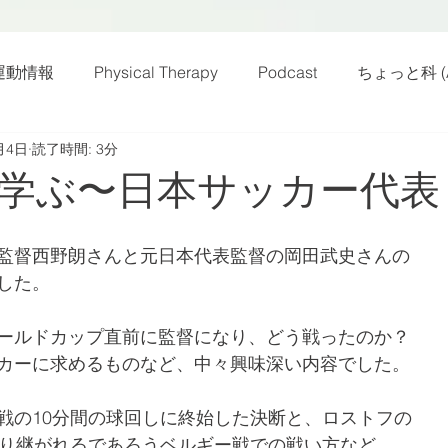
運動情報
Physical Therapy
Podcast
ちょっと科 (A
月4日
読了時間: 3分
話
雑感その他
動画
新規お知らせ
科楽読み
学ぶ〜日本サッカー代表
カラダフリー
身体運動
姿勢
バランス
バラ
監督西野朗さんと元日本代表監督の岡田武史さんの
した。
身体メンテ
ヨガ
腰痛予防
ールドカップ直前に監督になり、どう戦ったのか？
カーに求めるものなど、中々興味深い内容でした。
戦の10分間の球回しに終始した決断と、ロストフの
語り継がれるであろうベルギー戦での戦い方など、