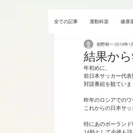
全ての記事
運動科楽
健康
朝野裕一
2019年1
ちょっと楽 (Entertainment) な
結果から
年初めに、
RWC2019
ラグビー
前日本サッカー代表
対談番組を観ていま
ボクシング
YouTube
昨年のロシアでのワ
これからの日本サッ
特にあのポーランド
14秒として今後も