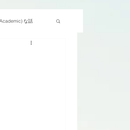
cademic) な話
物
座位
ンス能力
日常生活