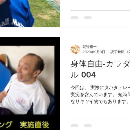
ーニングが功を奏するのか？
いう興味を持ってご覧にな
朝野裕一
2020年9月8日
読了時間: 1
身体自由-カラ
ル 004
今回は、 実際にタバタトレ
実況を含んでいます。 短時
なりキツイ物でもあります。
ついての説明などやや難しい
の確認も含めお楽しみください