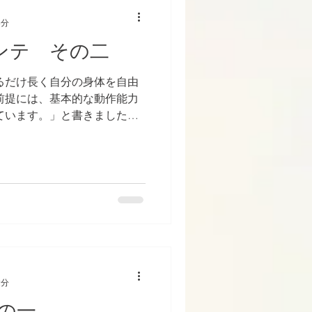
3分
メンテ その二
るだけ長く自分の身体を自由
前提には、基本的な動作能力
ています。」と書きました、
ついて書くとも 述べていま
..
2分
の一