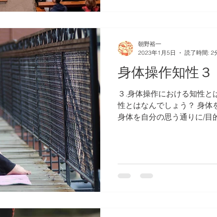
朝野裕一
2023年1月5日
読了時間: 2
身体操作知性３
３.身体操作における知性と
性とはなんでしょう？ 身体
身体を自分の思う通りに/目
すという意味が含まれていま
る日ある時、 自分の身体の
る、...