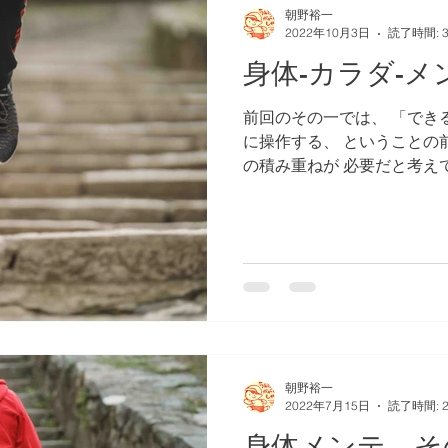
朝野裕一
2022年10月3日
読了時間: 
身体-カラダ-
前回のその一では、 「でき
に操作する、 ということの
の積み重ねが 必要だと考え
どうしてそう考えたのか？に
したね。 今回はその話から、.
朝野裕一
2022年7月15日
読了時間: 
身体メンテ そ