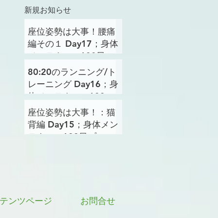
新規お知らせ
座位姿勢は大事！腰痛
編その１ Day17；身体
メンテナンス100日プ
ロジェクト
80:20のランニング/ト
レーニング Day16；身
体メンテナンス100日
プロジェクト
座位姿勢は大事！：猫
背編 Day15；身体メン
テナンス100日プロジ
ェクト
テンツページ
お問合せ