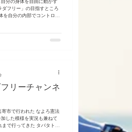
も自分の身体を自由に動かす
ラダフリー」の目指すところ
身体を自分の内部でコントロー
自分の日常生活や非日常場面
できる...
分
ダフリーチャンネ
に名寄市で行われた なよろ憲法
参加した模様を実況も兼ねて
れまで行ってきた タバタトレ