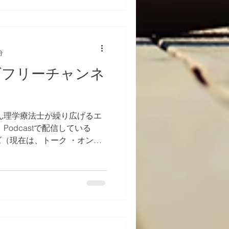
分
ダフリーチャンネ
ん理学療法士が繰り広げるエ
Podcastで配信している
（現在は、トーク ・オン・
に、それをアップグレードし
音声主体の配信です。...