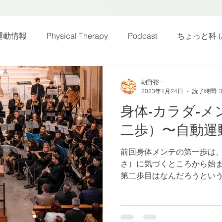
運動情報
Physical Therapy
Podcast
ちょっと科 (A
話
雑感その他
動画
新規お知らせ
科楽読み
朝野裕一
2023年1月24日
読了時間: 
身体-カラダ-メ
カラダフリー
身体運動
姿勢
バランス
バラ
二歩）〜自動運
前回身体メンテの第一歩は、
身体メンテ
ヨガ
腰痛予防
さ）に気づくところから始ま
第二歩目はなんだろうという
感じたら、 その後にあなた
ぁ”と言ってそのままにしておく