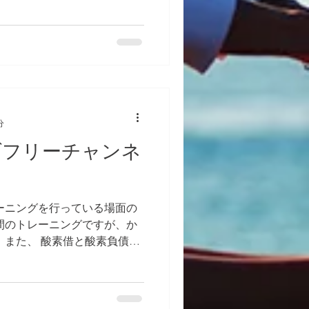
 自己新記録が出るのか？と
ってください。
分
ダフリーチャンネ
ーニングを行っている場面の
間のトレーニングですが、か
 また、 酸素借と酸素負債に
話も含まれています。 知識
。 この番組は、...