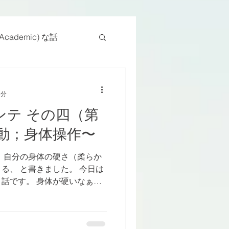
cademic) な話
物
座位
3分
ンテ その四（第
ンス能力
日常生活
動；身体操作〜
 自分の身体の硬さ（柔らか
る、 と書きました。 今日は
話です。 身体が硬いなぁと
はどうされますか？ “歳だな
。...