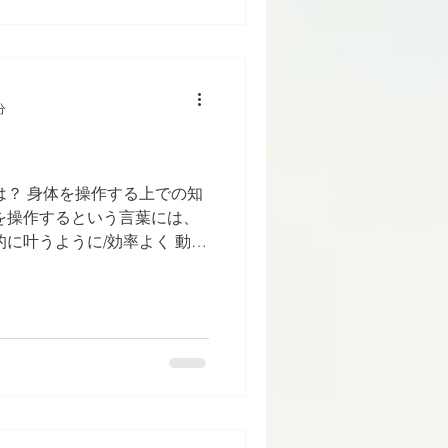
分
は？ 身体を操作する上での知
を操作するという言葉には、
的に叶うように/効率よく 動か
す（含むと考えます）。 あ
動きがぎこちない/重たく感じ