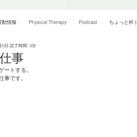
運動情報
Physical Therapy
Podcast
ちょっと科 (A
月5日
読了時間: 3分
話
雑感その他
動画
新規お知らせ
科楽読み
仕事
ゲートする。
カラダフリー
身体運動
姿勢
バランス
バラ
仕事です。
身体メンテ
ヨガ
腰痛予防