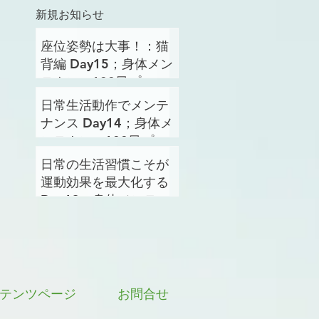
新規お知らせ
座位姿勢は大事！：猫
背編 Day15；身体メン
テナンス100日プロジ
ェクト
日常生活動作でメンテ
ナンス Day14；身体メ
ンテナンス100日プロ
ジェクト
日常の生活習慣こそが
運動効果を最大化する
Day13；身体メンテナ
ンス100日プロジェク
ト
テンツページ
お問合せ