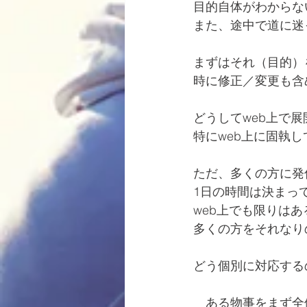
目的自体がわからな
また、途中で道に迷
まずはそれ（目的）
時に修正／変更も含
どうしてweb上で
特にweb上に固執
ただ、多くの方に発
1日の時間は決まっ
web上でも限りは
多くの方をそれなり
どう個別に対応する
　ある物事をまず全