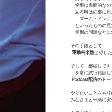
　物事は多面的なの
　ある時は細部に焦
　　ズーム・イン／
　といったものの見
　個別の問題などに
その手段として、
運動科楽塾
と称し
そして、継続しても
　を常に試行錯誤し
Podcast配信の
やりたいことをやり
みなさまと一緒に実