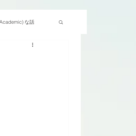
cademic) な話
物
座位
ンス能力
日常生活