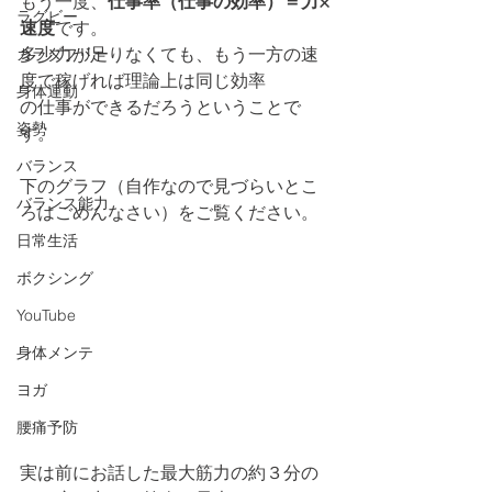
もう一度、
仕事率（仕事の効率）＝力×
ラグビー
速度
です。
多少力が足りなくても、もう一方の速
カラダフリー
度で稼げれば理論上は同じ効率
身体運動
の仕事ができるだろうということで
姿勢
す。
バランス
下のグラフ（自作なので見づらいとこ
バランス能力
ろはごめんなさい）をご覧ください。
日常生活
ボクシング
YouTube
身体メンテ
ヨガ
腰痛予防
実は前にお話した最大筋力の約３分の