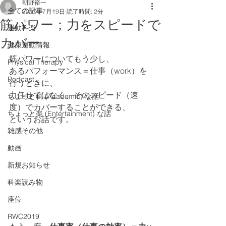
朝野裕一
全ての記事
2017年7月19日
読了時間: 2分
筋パワー；力をスピードで
運動科楽
カバー
健康運動情報
筋パワーについてもう少し、
Physical Therapy
あるパフォーマンス＝仕事（work）を
Podcast
行うときに、
力任せではなく、そのスピード（速
ちょっと科 (Academic) な話
度）でカバーすることができる、
ちょっと楽 (Entertainment) な話
というお話です。
雑感その他
動画
新規お知らせ
科楽読み物
座位
RWC2019